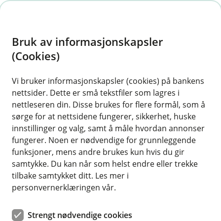
H
o
Bruk av informasjonskapsler
p
p
(Cookies)
i
Vi bruker informasjonskapsler (cookies) på bankens
nettsider. Dette er små tekstfiler som lagres i
n
nettleseren din. Disse brukes for flere formål, som å
n
sørge for at nettsidene fungerer, sikkerhet, huske
h
innstillinger og valg, samt å måle hvordan annonser
o
fungerer. Noen er nødvendige for grunnleggende
funksjoner, mens andre brukes kun hvis du gir
d
samtykke. Du kan når som helst endre eller trekke
e
tilbake samtykket ditt. Les mer i
t
personvernerklæringen vår.
Kjøpe bolig, eller på jakt etter et
Strengt nødvendige cookies