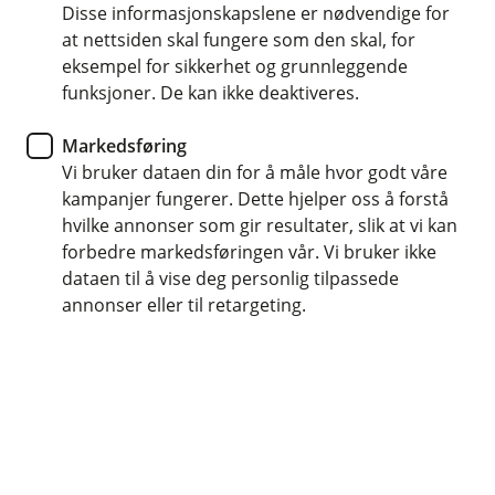
bedre boliglån?
Disse informasjonskapslene er nødvendige for
at nettsiden skal fungere som den skal, for
eksempel for sikkerhet og grunnleggende
Få en fast rådgiver du kan snakke med
funksjoner. De kan ikke deaktiveres.
Vi er fleksible og finner løsninger for deg
Markedsføring
Vi har konkurransedyktige betingelser
Vi bruker dataen din for å måle hvor godt våre
kampanjer fungerer. Dette hjelper oss å forstå
hvilke annonser som gir resultater, slik at vi kan
forbedre markedsføringen vår. Vi bruker ikke
dataen til å vise deg personlig tilpassede
Søk finansieringsbevis
annonser eller til retargeting.
Skal du kjøpe bolig? Finn ut hvor mye du
kan kjøpe for.
Flytte boliglånet ditt til oss?
Har du boliglån i en annen bank? Søk
boliglån her.