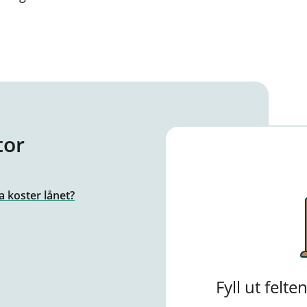
tor
a koster lånet?
Fyll ut felt