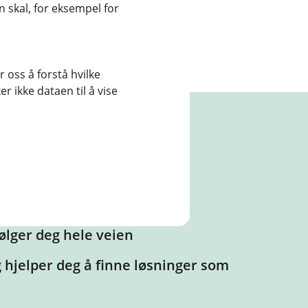
 skal, for eksempel for
 oss å forstå hvilke
r ikke dataen til å vise
hos oss?
du bor
ølger deg hele veien
g hjelper deg å finne løsninger som