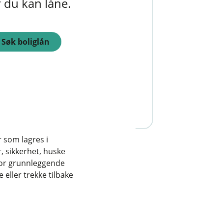
r du kan låne.
Søk boliglån
va koster lånet?
r som lagres i
, sikkerhet, huske
for grunnleggende
eller trekke tilbake