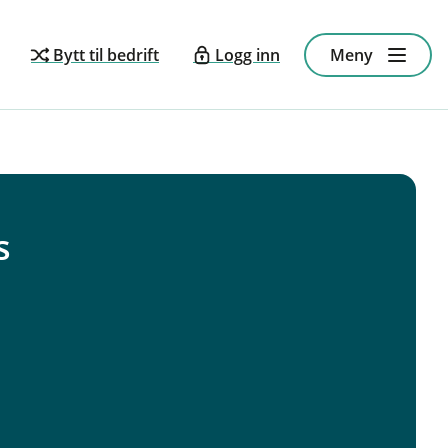
Bytt til bedrift
Logg inn
Meny
s