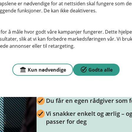
pslene er nødvendige for at nettsiden skal fungere som den
ggende funksjoner. De kan ikke deaktiveres.
 for å måle hvor godt våre kampanjer fungerer. Dette hjelper
ltater, slik at vi kan forbedre markedsføringen vår. Vi bruke
ede annonser eller til retargeting.
Hvorfor søke boliglån 
Kun nødvendige
Godta alle
Vi kjenner boligmarkedet der 
Du får en egen rådgiver som f
Vi snakker enkelt og ærlig – o
passer for deg