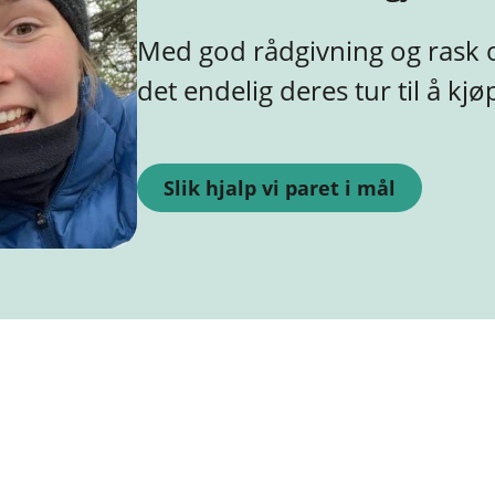
Med god rådgivning og rask 
det endelig deres tur til å kjø
Slik hjalp vi paret i mål