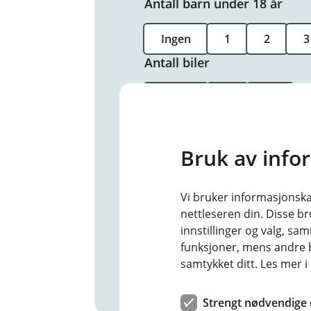
Antall barn under 18 år
Ingen
1
2
3
Antall biler
Ingen
1
2+
Samlet årsinntekt før skatt
Bruk av info
Samlet gjeld
Vi bruker informasjonskap
Du trenger ikke føre opp gjeld s
nettleseren din. Disse br
innstillinger og valg, 
funksjoner, mens andre b
samtykket ditt. Les mer 
Strengt nødvendige 