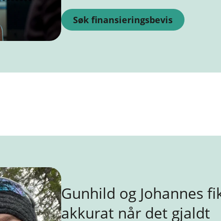
Søk finansieringsbevis
Gunhild og Johannes fik
akkurat når det gjaldt