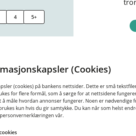
tro
4
5+
H
rmasjonskapsler (Cookies)
sler (cookies) på bankens nettsider. Dette er små tekstfile
om innfris ved utbetaling av nytt boliglån.
ukes for flere formål, som å sørge for at nettsidene fungerer
samt å måle hvordan annonser fungerer. Noen er nødvendige 
rukes kun hvis du gir samtykke. Du kan når som helst endre 
i personvernerklæringen vår.
cookies