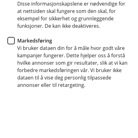
Å
hytteforsikringen?
Disse informasjonskapslene er nødvendige for
sikkerhetstiltak som lekkasjestopp, samt hvilken
L
p
u
at nettsiden skal fungere som den skal, for
dekning du velger. Hos oss kan du velge
n
k
For å få dekket klær, utstyr, møbler og ting i
eksempel for sikkerhet og grunnleggende
e
standard dekning (brann/vann/innbrudd) eller
k
/
Når kan jeg si opp hytteforsikringen?
hytta, trenger du en egen
innboforsikring.
funksjoner. De kan ikke deaktiveres.
vår beste dekning Hytte Pluss.
Å
L
p
u
n
Hytteforsikringen kan sies opp med en måneds
Markedsføring
k
e
k
Hva betyr naturskade?
varsel. Ta kontakt med oss så hjelper vi deg.
Vi bruker dataen din for å måle hvor godt våre
Å
/
p
L
kampanjer fungerer. Dette hjelper oss å forstå
n
u
Naturskade er skade som direkte skyldes
hvilke annonser som gir resultater, slik at vi kan
e
k
Kan hytter som leies ut forsikres?
naturulykke i form av skred, storm, flom,
forbedre markedsføringen vår. Vi bruker ikke
Å
/
k
stormflo, flodbølge, meteorittnedslag, jordskjelv
p
L
dataen til å vise deg personlig tilpassede
n
u
Ja, vi forsikrer hytter som for eksempel leies ut
eller vulkanutbrudd.
annonser eller til retargeting.
e
k
på åremål. Vi tilbyr også forsikring ved
/
k
korttidsleie. Ta kontakt med oss slik at hytta er
L
u
riktig forsikret.
k
k