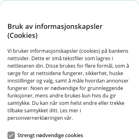
H
o
Bruk av informasjonskapsler
p
p
(Cookies)
Hytteforsikring
i
Vi bruker informasjonskapsler (cookies) på bankens
Her finner du ofte stilte spørsmål om vår
nettsider. Dette er små tekstfiler som lagres i
n
hytteforsikring.
nettleseren din. Disse brukes for flere formål, som å
n
sørge for at nettsidene fungerer, sikkerhet, huske
h
innstillinger og valg, samt å måle hvordan annonser
o
fungerer. Noen er nødvendige for grunnleggende
Spørsmål og svar om hytteforsikring.
funksjoner, mens andre brukes kun hvis du gir
d
samtykke. Du kan når som helst endre eller trekke
e
tilbake samtykket ditt. Les mer i
Hva koster en hytteforsikring?
t
Å
personvernerklæringen vår.
p
n
Prisen på hytteforsikring varierer ut fra
e
Strengt nødvendige cookies
Er innboforsikringen inkludert i
størrelsen på fritidsboligen, byggestandard,
/