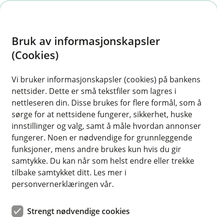
H
o
Bruk av informasjonskapsler
p
p
(Cookies)
i
Vi bruker informasjonskapsler (cookies) på bankens
nettsider. Dette er små tekstfiler som lagres i
n
nettleseren din. Disse brukes for flere formål, som å
n
sørge for at nettsidene fungerer, sikkerhet, huske
h
innstillinger og valg, samt å måle hvordan annonser
o
fungerer. Noen er nødvendige for grunnleggende
funksjoner, mens andre brukes kun hvis du gir
d
samtykke. Du kan når som helst endre eller trekke
e
tilbake samtykket ditt. Les mer i
t
personvernerklæringen vår.
Før du vet ordet av det, er vinteren her. Har du husket å gjøre
hytta di klar for kalde dager?
Strengt nødvendige cookies