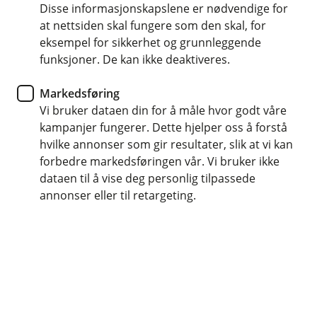
Disse informasjonskapslene er nødvendige for
Tips- og råd
at nettsiden skal fungere som den skal, for
eksempel for sikkerhet og grunnleggende
Slik gjør du hytta di klar for
funksjoner. De kan ikke deaktiveres.
vinteren
Markedsføring
Vi bruker dataen din for å måle hvor godt våre
Ikke vent til frosten kommer. Med denne enkle
kampanjer fungerer. Dette hjelper oss å forstå
sjekklista tar du vare på hytta di om vinteren og
hvilke annonser som gir resultater, slik at vi kan
unngår ubehagelige og dyre overraskelser.
forbedre markedsføringen vår. Vi bruker ikke
dataen til å vise deg personlig tilpassede
Det er om høsten og vinteren at hytta sliter som verst.
annonser eller til retargeting.
Kulde, vind, regn og snø er jo ikke akkurat hyttas beste
venn.
Sprengte vannrør, mus og rotter, tak som raser
sammen på grunn av tung snø, kan fort bli dyrt for
lommeboka hvis du ikke har tatt dine forholdsregler.