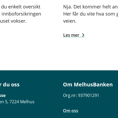
 du enkelt oversikt
Nja. Det kommer helt an 
 innboforsikringen
Her får du vite hva som
huset vokser.
veien.
Les mer
r du oss
Om MelhusBanken
sse
Org.nr: 937901291
n 5, 7224 Melhus
Om oss