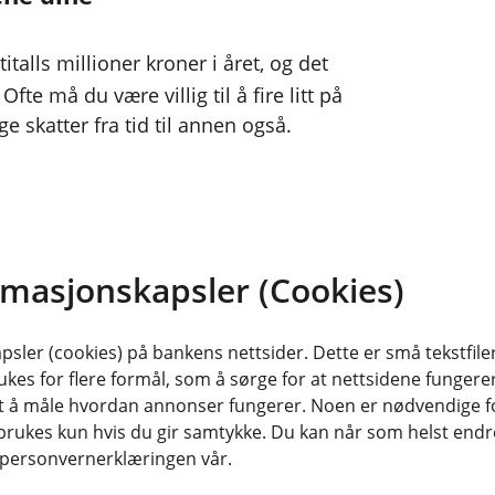
titalls millioner kroner i året, og det
te må du være villig til å fire litt på
e skatter fra tid til annen også.
book
ra seg møbler og andre ting for en
 for seg selv har sin egen side, bare
e med lokale grupper er at du kan
rmasjonskapsler (Cookies)
sler (cookies) på bankens nettsider. Dette er små tekstfile
ukes for flere formål, som å sørge for at nettsidene fungerer
r i beste velgående. Loppemarkeder
samt å måle hvordan annonser fungerer. Noen er nødvendige 
korps, borettslag og frivillige
rukes kun hvis du gir samtykke. Du kan når som helst endre 
 sjansene er gode for å finne skatter
i personvernerklæringen vår.
 sine til støtte for en god sak.