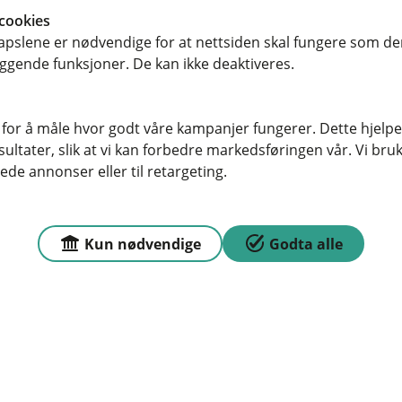
cookies
pslene er nødvendige for at nettsiden skal fungere som den
bruker, sier du? Har den gamle
ggende funksjoner. De kan ikke deaktiveres.
ytting til en to-roms i byen? Gå på en
g bestemor neste gang du er på
 for å måle hvor godt våre kampanjer fungerer. Dette hjelper
ltater, slik at vi kan forbedre markedsføringen vår. Vi bruke
ede annonser eller til retargeting.
snekker for å få det til. Egentlig
reativitet holder i massevis. Blant
Kun nødvendige
Godta alle
n minimalistisk vedkasse, og en
klampe.