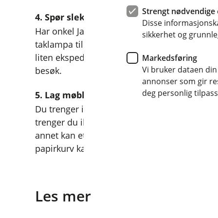
Strengt nødvendige 
4. Spør slektninger
Disse informasjonska
Har onkel Jan en gammel Brno-stol han ikke 
sikkerhet og grunnle
taklampa til bestemor kanskje lyst å melde fl
liten ekspedisjon gjennom huset til tante o
Markedsføring
Vi bruker dataen din
besøk.
annonser som gir resu
deg personlig tilpass
5. Lag møblene selv
Du trenger ikke være møbelsnekker eller sinna
trenger du ikke å snekre i det hele tatt, litt k
annet kan et skittentøysstativ fra IKEA bli e
papirkurv kan snus opp ned og bli en kul ta
Les mer