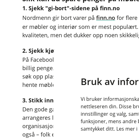
1. Sjekk "gi-bort"-sidene på finn.no
Nordmenn gir bort varer på
finn.no
for flere 
er møbler og interiør som er mest populært. Of
kvaliteten, men det dukker opp noen skikkelig
2. Sjekk kjøp/salg/bytte-grupper på Face
På Facebook er folk mer enn villige til å gi f
billig penge. Alle byer og bygder med respekt
søk opp plassen du bor i søkefeltet. Det fin
Bruk av info
hente møbler rett borti gata.
Vi bruker informasjonskap
3. Stikk innom loppemarkeder
nettleseren din. Disse br
Den gode gamle kongen av interiørkupp leve
innstillinger og valg, 
arrangeres landet rundt av skoler, idrettslag, 
funksjoner, mens andre b
organisasjoner. Ikke bare er det sosialt, men
samtykket ditt. Les mer 
også – folk er positive til å gi bort eiendelene