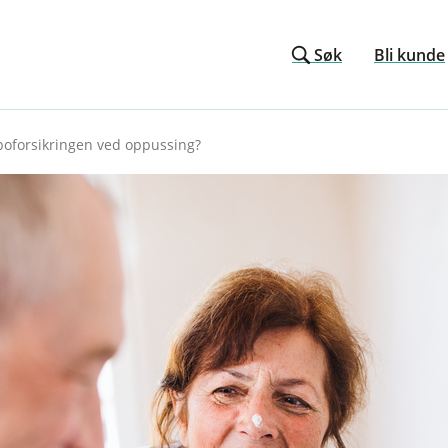
Søk
Bli kunde
boforsikringen ved oppussing?