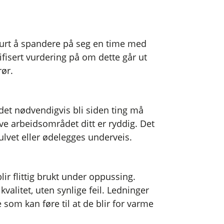
e lurt å spandere på seg en time med
ifisert vurdering på om dette går ut
rør.
det nødvendigvis bli siden ting må
ve arbeidsområdet ditt er ryddig. Det
gulvet eller ødelegges underveis.
lir flittig brukt under oppussing.
valitet, uten synlige feil. Ledninger
e som kan føre til at de blir for varme