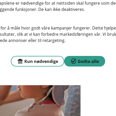
ne våre og kjøpe en av dem her.
pslene er nødvendige for at nettsiden skal fungere som den
ggende funksjoner. De kan ikke deaktiveres.
 for å måle hvor godt våre kampanjer fungerer. Dette hjelper
ltater, slik at vi kan forbedre markedsføringen vår. Vi bruke
ede annonser eller til retargeting.
Kun nødvendige
Godta alle