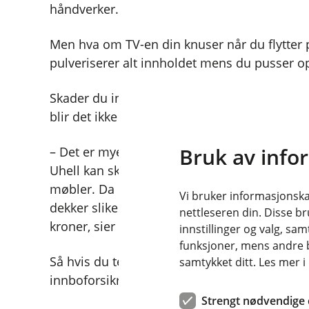
håndverker.
Men hva om TV-en din knuser når du flytter p
pulveriserer alt innholdet mens du pusser o
Skader du innboet ditt ved plutselige og ufo
blir det ikke dekket av en vanlig innboforsik
Bruk av info
– Det er mye som skjer ved en oppussing, hvo
Uhell kan skje ved at ting velter, og det er f
møbler. Da kommer en god forsikring godt m
Vi bruker informasjonskap
dekker slike skader skjedd ved uforutsette h
nettleseren din. Disse br
kroner, sier Hege Alfei Sæbø i Fremtind Forsi
innstillinger og valg, 
funksjoner, mens andre b
Så hvis du tenker på å pusse opp snart, bør
samtykket ditt. Les mer 
innboforsikringen din først?
Strengt nødvendige 