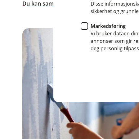
Du kan sammenligne de to innboforsikringe
Disse informasjonska
sikkerhet og grunnle
Markedsføring
Vi bruker dataen din
annonser som gir resu
deg personlig tilpass