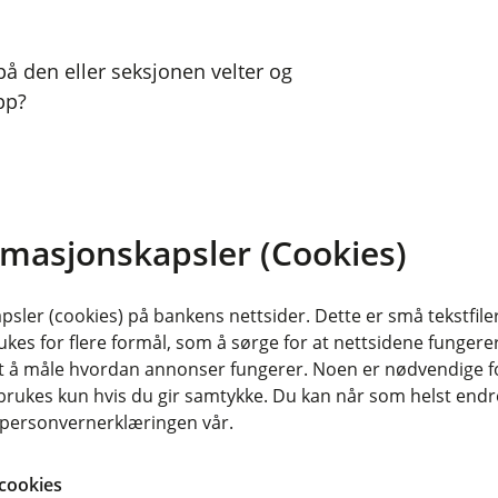
å den eller seksjonen velter og
pp?
rutsette hendelser når du pusser opp,
ring. Da er det Innbo Pluss du må ha.
rmasjonskapsler (Cookies)
r ting flyttes rundt og pakkes ned.
ort gjort å skrape opp for eksempel
ed. Vår Innbo Pluss-forsikring
sler (cookies) på bankens nettsider. Dette er små tekstfile
endelser for inntil hundre tusen
ukes for flere formål, som å sørge for at nettsidene fungerer
kring.
samt å måle hvordan annonser fungerer. Noen er nødvendige 
rukes kun hvis du gir samtykke. Du kan når som helst endre 
 du kanskje vurdere å oppgradere
i personvernerklæringen vår.
cookies