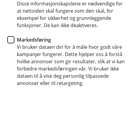
Disse informasjonskapslene er nødvendige for
Hytteforsikring
at nettsiden skal fungere som den skal, for
eksempel for sikkerhet og grunnleggende
Hvor mye snø tåler hyttetaket
funksjoner. De kan ikke deaktiveres.
ditt?
Markedsføring
Vi bruker dataen din for å måle hvor godt våre
Slik er du på den sikre siden før det er for sent.
kampanjer fungerer. Dette hjelper oss å forstå
hvilke annonser som gir resultater, slik at vi kan
Det er midt på vinteren. Snøen har lavet ned i flere
forbedre markedsføringen vår. Vi bruker ikke
dager. Den er tung, våt og kompakt og alt annet enn
dataen til å vise deg personlig tilpassede
lette snøfjon som daler ned fra himmelen som fjær.
annonser eller til retargeting.
Du står på gårdsplassen til hytta og måker. Hver skuffe
du tar føles tyngre enn den forrige. Etter en tøff økt er
endelig er gårdsplassen fri.
Men hva med hyttetaket ditt? Bør kanskje det også bli
noen kilo lettere?