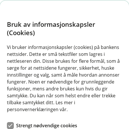
H
o
Bruk av informasjonskapsler
p
p
(Cookies)
i
Vi bruker informasjonskapsler (cookies) på bankens
nettsider. Dette er små tekstfiler som lagres i
n
nettleseren din. Disse brukes for flere formål, som å
n
sørge for at nettsidene fungerer, sikkerhet, huske
h
innstillinger og valg, samt å måle hvordan annonser
o
fungerer. Noen er nødvendige for grunnleggende
funksjoner, mens andre brukes kun hvis du gir
d
samtykke. Du kan når som helst endre eller trekke
e
tilbake samtykket ditt. Les mer i
t
personvernerklæringen vår.
Lar du det ligge igjen mye snø på hyttetaket ditt kan det bli
dyrt. Finn frem spaden før det er for sent.
Strengt nødvendige cookies