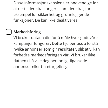
Disse informasjonskapslene er nødvendige for
at nettsiden skal fungere som den skal, for
eksempel for sikkerhet og grunnleggende
Hensikten med direktivet har vært å øke konkurransen
funksjoner. De kan ikke deaktiveres.
og innovasjon i finansmarkedet, og lar deg som
bedriftskunde kunne velge å dele saldo og
Markedsføring
transaksjonshistorikk med godkjente tredjeparter i
Vi bruker dataen din for å måle hvor godt våre
tillegg til å utføre betalinger. Direktivet gjelder for
kampanjer fungerer. Dette hjelper oss å forstå
betalingskontoer, betalingskort og betalingstjenester.
hvilke annonser som gir resultater, slik at vi kan
forbedre markedsføringen vår. Vi bruker ikke
dataen til å vise deg personlig tilpassede
annonser eller til retargeting.
Lær mer om PSD2 hos Finans Norge
Bestill tilgang til kontotjenester