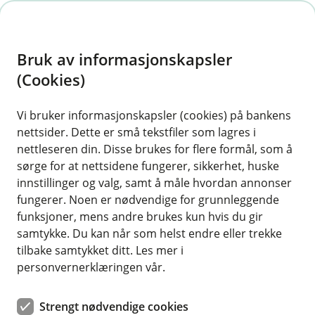
H
o
Bruk av informasjonskapsler
p
p
(Cookies)
PSD2 (Revised Payment Services
i
Directive)
Vi bruker informasjonskapsler (cookies) på bankens
nettsider. Dette er små tekstfiler som lagres i
n
I 2018 ble PSD2 innført, et EU-direktiv som
nettleseren din. Disse brukes for flere formål, som å
n
sørge for at nettsidene fungerer, sikkerhet, huske
pålegger alle banker å åpne opp for at våre
h
innstillinger og valg, samt å måle hvordan annonser
kunder kan benytte seg av tredjeparter for å
o
fungerer. Noen er nødvendige for grunnleggende
utføre betalingstjenester, samt å kunne se saldo
funksjoner, mens andre brukes kun hvis du gir
og transaksjonsopplysninger på sine kontoer i
d
samtykke. Du kan når som helst endre eller trekke
e
banken.
tilbake samtykket ditt. Les mer i
t
personvernerklæringen vår.
Strengt nødvendige cookies
Hva betyr dette for deg som kunde?