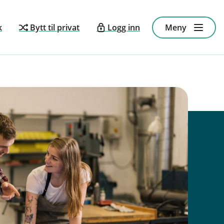
k
Bytt til privat
Logg inn
Meny