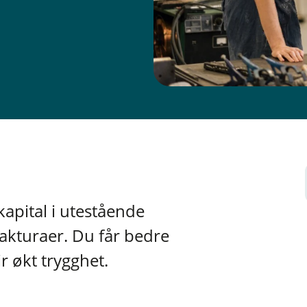
apital i utestående
fakturaer. Du får bedre
ir økt trygghet.