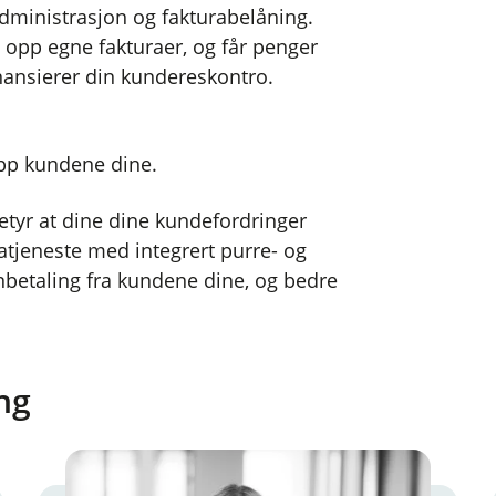
dministrasjon og fakturabelåning.
e opp egne fakturaer, og får penger
inansierer din kundereskontro.
opp kundene dine.
betyr at dine dine kundefordringer
atjeneste med integrert purre- og
nbetaling fra kundene dine, og bedre
ng