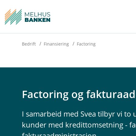
H
o
p
p
i
Bedrift
Finansiering
Factoring
n
n
h
o
Factoring og fakturaad
d
e
I samarbeid med Svea tilbyr vi to u
t
kunder med kredittomsetning - fa
fakturaadministrasjon.