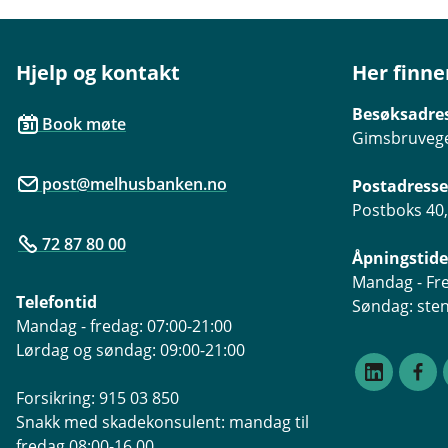
k
k
Hjelp og kontakt
Her finne
Besøksadre
Book møte
Gimsbruvege
post@melhusbanken.no
Postadresse
Postboks 40
72 87 80 00
Åpningstide
Mandag - Fre
Telefontid
Søndag: ste
Mandag - fredag: 07:00-21:00
Lørdag og søndag: 09:00-21:00
Forsikring: 915 03 850
Snakk med skadekonsulent: mandag til
fredag 08:00-16.00