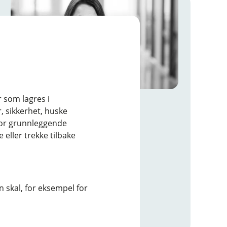
r som lagres i
Berit Barikmo
, sikkerhet, huske
Rådgiver Bedriftsmarked
for grunnleggende
eller trekke tilbake
92090995
bb@melhusbanken.no
Autorisert rådgiver
 skal, for eksempel for
Kreditt
Sparing og investering