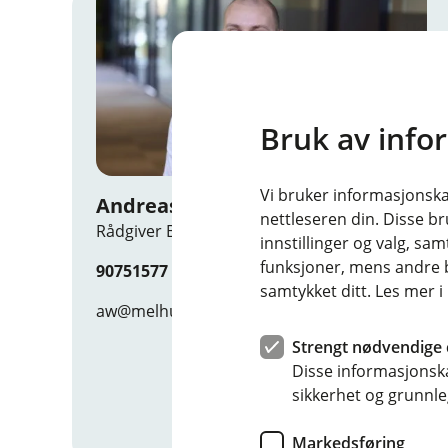
Bruk av info
Vi bruker informasjonskap
Andreas Wold
nettleseren din. Disse br
Rådgiver Bedriftsmarked
innstillinger og valg, 
funksjoner, mens andre b
90751577
samtykket ditt. Les mer 
aw@melhusbanken.no
Strengt nødvendige 
Disse informasjonska
sikkerhet og grunnle
Markedsføring