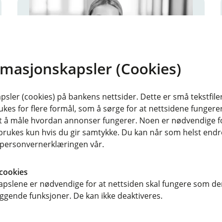
rmasjonskapsler (Cookies)
sler (cookies) på bankens nettsider. Dette er små tekstfile
Ann Berit Hårstad
ukes for flere formål, som å sørge for at nettsidene fungerer
Rådgiver Kreditt
samt å måle hvordan annonser fungerer. Noen er nødvendige 
rukes kun hvis du gir samtykke. Du kan når som helst endre 
96209858
i personvernerklæringen vår.
abe@melhusbanken.no
cookies
Autorisert rådgiver
pslene er nødvendige for at nettsiden skal fungere som den
Kreditt
ggende funksjoner. De kan ikke deaktiveres.
Personforsikring Næringsliv
Sparing og investering