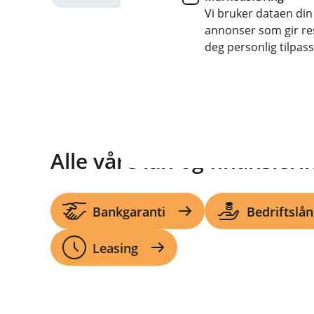
Vi bruker dataen din
annonser som gir resu
deg personlig tilpass
Alle våre lån og finansier
Bankgaranti
Bedriftslån
Leasing