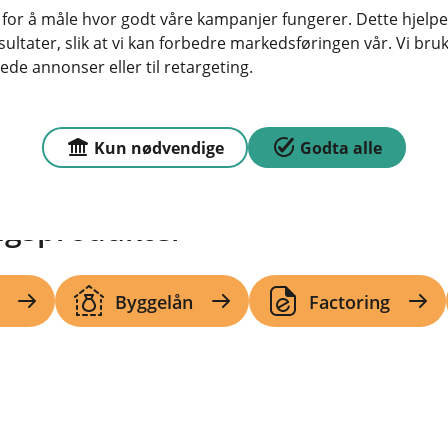
 for å måle hvor godt våre kampanjer fungerer. Dette hjelper
ltater, slik at vi kan forbedre markedsføringen vår. Vi bruke
Se flere
ede annonser eller til retargeting.
Kun nødvendige
Godta alle
ingsprodukter
Byggelån
Factoring