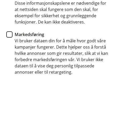
Vi har forsikringer som tar vare på bedriftens
Disse informasjonskapslene er nødvendige for
at nettsiden skal fungere som den skal, for
eiendom, inventar og verdier. Du kan også
eksempel for sikkerhet og grunnleggende
sikre driften mot uforutsette hendelser som
funksjoner. De kan ikke deaktiveres.
kan sette virksomheten på pause.
Markedsføring
Vi bruker dataen din for å måle hvor godt våre
kampanjer fungerer. Dette hjelper oss å forstå
Forsikring av bedrift og verdi
hvilke annonser som gir resultater, slik at vi kan
forbedre markedsføringen vår. Vi bruker ikke
Hos oss får du en forsikringsrådgiver som forstår
dataen til å vise deg personlig tilpassede
seg på behovet ditt, og hjelper deg å finne ut hva
annonser eller til retargeting.
du trenger av forsikringer. Vi skreddersyr
forsikring for deg - uansett bransje og størrelse.
Meld skade
Du kan melde skade digitalt her