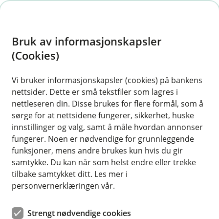
H
o
Bruk av informasjonskapsler
p
p
(Cookies)
i
Vi bruker informasjonskapsler (cookies) på bankens
nettsider. Dette er små tekstfiler som lagres i
n
nettleseren din. Disse brukes for flere formål, som å
n
sørge for at nettsidene fungerer, sikkerhet, huske
h
innstillinger og valg, samt å måle hvordan annonser
o
fungerer. Noen er nødvendige for grunnleggende
funksjoner, mens andre brukes kun hvis du gir
d
samtykke. Du kan når som helst endre eller trekke
e
tilbake samtykket ditt. Les mer i
t
personvernerklæringen vår.
Bedrifts- og verdiforsikringer
Strengt nødvendige cookies