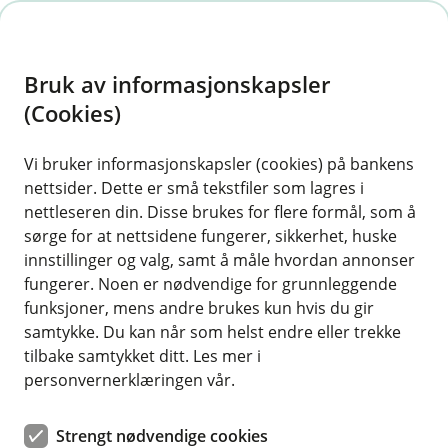
H
o
Bruk av informasjonskapsler
p
p
(Cookies)
i
Vi bruker informasjonskapsler (cookies) på bankens
nettsider. Dette er små tekstfiler som lagres i
n
nettleseren din. Disse brukes for flere formål, som å
n
sørge for at nettsidene fungerer, sikkerhet, huske
h
innstillinger og valg, samt å måle hvordan annonser
o
fungerer. Noen er nødvendige for grunnleggende
funksjoner, mens andre brukes kun hvis du gir
d
samtykke. Du kan når som helst endre eller trekke
e
tilbake samtykket ditt. Les mer i
t
Båtforsikring bedrift
personvernerklæringen vår.
Dekker hele tapet hvis båten blir totalskadet
Strengt nødvendige cookies