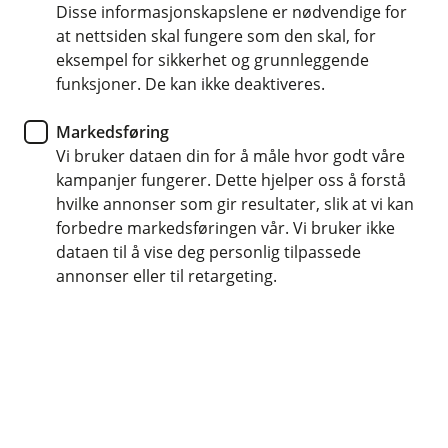
Disse informasjonskapslene er nødvendige for
Dekker vrakfjerning når det er pålagt av
at nettsiden skal fungere som den skal, for
myndighetene
eksempel for sikkerhet og grunnleggende
Dekker skader på både passasjer og mannskap
funksjoner. De kan ikke deaktiveres.
Markedsføring
Kontakt meg om båtforsikring bedrift
Vi bruker dataen din for å måle hvor godt våre
kampanjer fungerer. Dette hjelper oss å forstå
hvilke annonser som gir resultater, slik at vi kan
Hva er båtforsikring bedrift?
forbedre markedsføringen vår. Vi bruker ikke
dataen til å vise deg personlig tilpassede
Enten du driver med taxibåt, havrafting, båtutleie
annonser eller til retargeting.
eller demobåter, er det avgjørende at båten er
forsikret skikkelig. Vår næringsbåtforsikring gir
deg trygghet mot skade, ansvar og uforutsette
kostnader – skreddersydd for din bedrifts behov.
Båtforsikringen er laget for bedrifter som bruker båt i