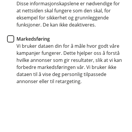
BM Forsikring
Disse informasjonskapslene er nødvendige for
at nettsiden skal fungere som den skal, for
Hvorfor er det viktig å forsikre
eksempel for sikkerhet og grunnleggende
funksjoner. De kan ikke deaktiveres.
husdyrene dine?
Markedsføring
Har du tenkt på hva som vil skje hvis de mest
Vi bruker dataen din for å måle hvor godt våre
verdifulle produksjonsdyrene blir syke eller
kampanjer fungerer. Dette hjelper oss å forstå
skadet?
hvilke annonser som gir resultater, slik at vi kan
forbedre markedsføringen vår. Vi bruker ikke
dataen til å vise deg personlig tilpassede
Som bonde vet du at produksjonsdyrene er hjertet i
annonser eller til retargeting.
virksomheten din. De representerer ikke bare en
betydelig økonomisk investering – de er også en kilde
til stolthet og hardt arbeid. Så hva skjer hvis
uforutsette hendelser truer dyrene dine?
Vi hjelper deg å forsikre de dyrbare husdyrene dine,
slik at du ikke trenger å bekymre deg for økonomien
om noe skulle skje.