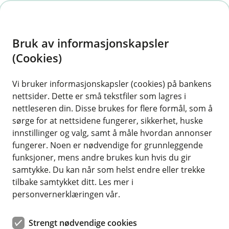
H
o
Bruk av informasjonskapsler
p
p
(Cookies)
i
Vi bruker informasjonskapsler (cookies) på bankens
nettsider. Dette er små tekstfiler som lagres i
n
nettleseren din. Disse brukes for flere formål, som å
n
sørge for at nettsidene fungerer, sikkerhet, huske
h
innstillinger og valg, samt å måle hvordan annonser
o
fungerer. Noen er nødvendige for grunnleggende
funksjoner, mens andre brukes kun hvis du gir
d
samtykke. Du kan når som helst endre eller trekke
e
tilbake samtykket ditt. Les mer i
t
personvernerklæringen vår.
Vi hjelper deg med å forsikre husdyrene dine
Strengt nødvendige cookies