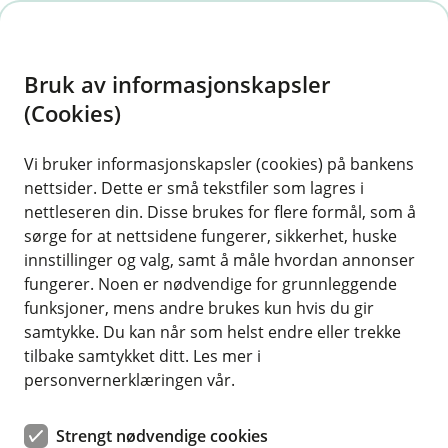
H
o
Bruk av informasjonskapsler
p
p
(Cookies)
i
Vi bruker informasjonskapsler (cookies) på bankens
nettsider. Dette er små tekstfiler som lagres i
n
nettleseren din. Disse brukes for flere formål, som å
n
sørge for at nettsidene fungerer, sikkerhet, huske
h
innstillinger og valg, samt å måle hvordan annonser
o
fungerer. Noen er nødvendige for grunnleggende
funksjoner, mens andre brukes kun hvis du gir
d
samtykke. Du kan når som helst endre eller trekke
e
tilbake samtykket ditt. Les mer i
t
personvernerklæringen vår.
Bilforsikring bedrift
Strengt nødvendige cookies