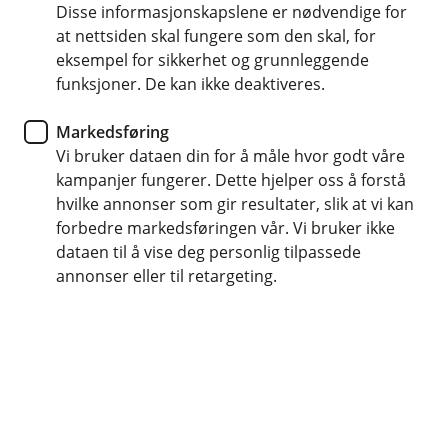
Disse informasjonskapslene er nødvendige for
Garantert veihjelp 24 timer i døgnet
at nettsiden skal fungere som den skal, for
eksempel for sikkerhet og grunnleggende
Tilpasset forsikring for bedriftens elbiler
funksjoner. De kan ikke deaktiveres.
Dekker skade etter feilfylling av drivstoff
Markedsføring
Vi bruker dataen din for å måle hvor godt våre
Kontakt meg om bilforsikring bedrift
kampanjer fungerer. Dette hjelper oss å forstå
hvilke annonser som gir resultater, slik at vi kan
forbedre markedsføringen vår. Vi bruker ikke
Hva er bilforsikring bedrift?
dataen til å vise deg personlig tilpassede
annonser eller til retargeting.
Firmabilforsikringen er skreddersydd for alle
person- og varebiler i bedriften. Den gir bedriften
en enkel og trygg løsning som dekker alt dere
trenger når det gjelder bilforsikring.