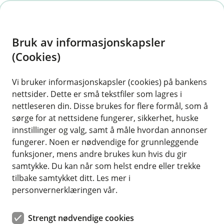
H
o
Bruk av informasjonskapsler
p
p
(Cookies)
i
Vi bruker informasjonskapsler (cookies) på bankens
nettsider. Dette er små tekstfiler som lagres i
n
nettleseren din. Disse brukes for flere formål, som å
n
sørge for at nettsidene fungerer, sikkerhet, huske
h
innstillinger og valg, samt å måle hvordan annonser
o
fungerer. Noen er nødvendige for grunnleggende
funksjoner, mens andre brukes kun hvis du gir
d
samtykke. Du kan når som helst endre eller trekke
e
tilbake samtykket ditt. Les mer i
t
personvernerklæringen vår.
Strengt nødvendige cookies