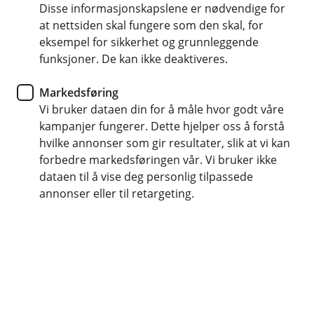
Disse informasjonskapslene er nødvendige for
at nettsiden skal fungere som den skal, for
eksempel for sikkerhet og grunnleggende
funksjoner. De kan ikke deaktiveres.
Bedre kontroll og flere funksjoner med
nettbankadministrator. Enkelt for bedrifter å administrere
Markedsføring
brukere og tilganger i nettbanken.
Vi bruker dataen din for å måle hvor godt våre
BM Daglig drift
kampanjer fungerer. Dette hjelper oss å forstå
hvilke annonser som gir resultater, slik at vi kan
Nettbankadministrator; hva,
forbedre markedsføringen vår. Vi bruker ikke
dataen til å vise deg personlig tilpassede
hvorfor, hvordan
annonser eller til retargeting.
Vi oppdaterer nå nettbankavtalene for å sikre en
bedre og tryggere brukeropplevelse for alle våre
kunder. Hvis du har mottatt en SMS om dette,
ber vi deg om å følge instruksjonene for
signering.