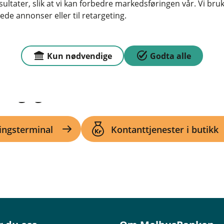
ltater, slik at vi kan forbedre markedsføringen vår. Vi bruke
m kan hjelpe deg med integrasjonen.
ede annonser eller til retargeting.
kontakt med oss, så hjelper vi deg
r å sikre at alt fungerer som det
Kun nødvendige
Godta alle
daglig drift
ingsterminal
Kontanttjenester i butikk