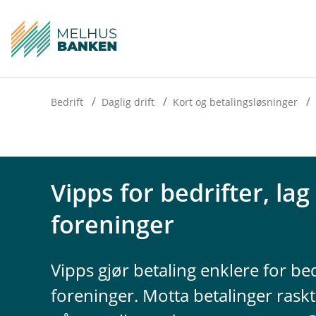
H
o
p
p
i
Bedrift
Daglig drift
Kort og betalingsløsninger
n
n
h
Vipps for bedrifter, lag
o
foreninger
d
e
t
Vipps gjør betaling enklere for bed
foreninger. Motta betalinger raskt 