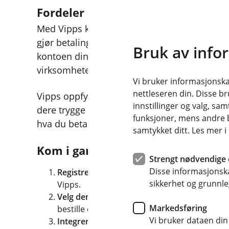
Fordeler med Vipps for bedrifter
Med Vipps kan kundene dine betale uten å br
gjør betalingsprosessen enkel og problemfr
Bruk av info
kontoen din, noe som forbedrer likviditeten o
virksomheten.
Vi bruker informasjonskap
nettleseren din. Disse br
Vipps oppfyller strenge sikkerhetskrav, slik
innstillinger og valg, 
dere trygge ved bruk av tjenesten. Vipps har t
funksjoner, mens andre b
hva du betaler for tjenesten uten ubehagelig
samtykket ditt. Les mer 
Kom i gang med Vipps
Strengt nødvendige 
Disse informasjonska
Registrer din bedrift i bedriftsportalen:
Det e
sikkerhet og grunnle
Vipps.
Velg den løsningen som passer din virksom
Markedsføring
bestille og administrere dine avtaler.
Vi bruker dataen din
Integrer Vipps i din butikk eller nettbutikk:
O