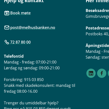
Hjelp og kontakt
Her finne
Besøksadre
Book møte
Gimsbruvege
post@melhusbanken.no
Postadresse
Postboks 40
72 87 80 00
Åpningstide
Mandag - Fre
Telefontid
Søndag: ste
Mandag - fredag: 07:00-21:00
Lørdag og søndag: 09:00-21:00
Forsikring: 915 03 850
Snakk med skadekonsulent: mandag til
fredag 08:00-16.00
Trenger du umiddelbar hjelp?
Ring oss på 915 03 850 døgnet rundt,