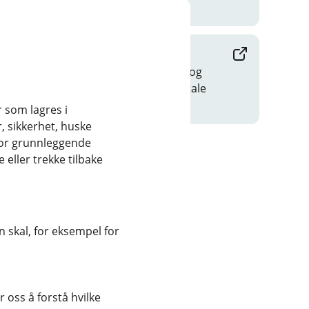
veldig enkel.
Ta betalt på nett med Vipps
Vipps, så ble det enda enklere og
raskere for kundene dine å betale
deg på nett.
r som lagres i
, sikkerhet, huske
for grunnleggende
eller trekke tilbake
 skal, for eksempel for
 oss å forstå hvilke