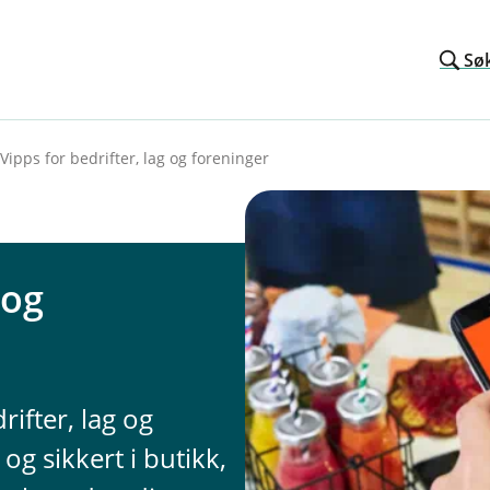
Sø
Vipps for bedrifter, lag og foreninger
 og
rifter, lag og
og sikkert i butikk,