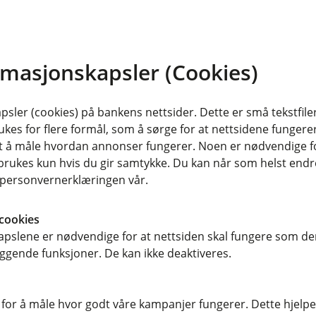
uke kort eller kontanter, noe som
i. Pengene kommer raskt inn på
rmasjonskapsler (Cookies)
g sikrer en smidig drift av
sler (cookies) på bankens nettsider. Dette er små tekstfile
ukes for flere formål, som å sørge for at nettsidene fungerer
 at både du og kundene dine kan føle
samt å måle hvordan annonser fungerer. Noen er nødvendige 
ransparente priser, så du vet alltid
rukes kun hvis du gir samtykke. Du kan når som helst endre 
e overraskelser.
i personvernerklæringen vår.
cookies
pslene er nødvendige for at nettsiden skal fungere som den
r enkelt å registrerer bedriften hos
ggende funksjoner. De kan ikke deaktiveres.
het.
Etter registrering får du tilgang til å
 for å måle hvor godt våre kampanjer fungerer. Dette hjelper
m du ønsker å integrere Vipps i