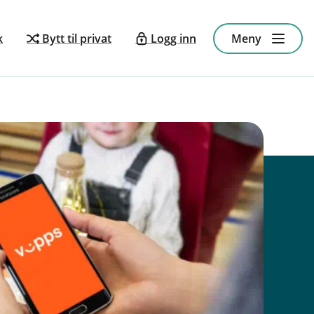
k
Bytt til privat
Logg inn
Meny