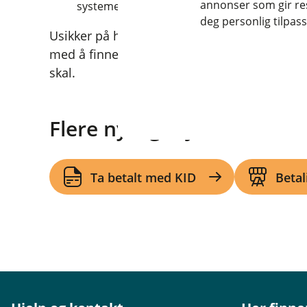
annonser som gir resu
systemene dine har Vipps flere partnere so
deg personlig tilpass
Usikker på hvilken løsning du skal velge? Ta 
med å finne den beste løsningen. Vi er her fo
skal.
Flere nyttige tjenester for 
Ta betalt med KID
Betal