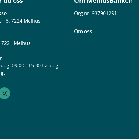
r du oss
Om MelhusBanken
sse
Org.nr: 937901291
n 5, 7224 Melhus
Om oss
, 7221 Melhus
r
dag: 09:00 - 15:30 Lørdag -
ngt