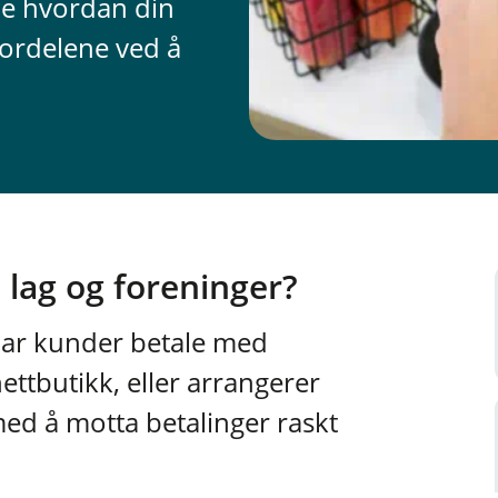
Se hvordan din
fordelene ved å
, lag og foreninger?
 lar kunder betale med
ettbutikk, eller arrangerer
ed å motta betalinger raskt