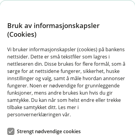
H
o
Bruk av informasjonskapsler
p
p
(Cookies)
i
Vi bruker informasjonskapsler (cookies) på bankens
nettsider. Dette er små tekstfiler som lagres i
n
nettleseren din. Disse brukes for flere formål, som å
n
sørge for at nettsidene fungerer, sikkerhet, huske
h
innstillinger og valg, samt å måle hvordan annonser
o
fungerer. Noen er nødvendige for grunnleggende
funksjoner, mens andre brukes kun hvis du gir
d
samtykke. Du kan når som helst endre eller trekke
e
tilbake samtykket ditt. Les mer i
t
personvernerklæringen vår.
Svindel kan ramme hvem som helst – men med noen enkle
råd blir det lettere å ta trygge valg for deg og dine.
Strengt nødvendige cookies