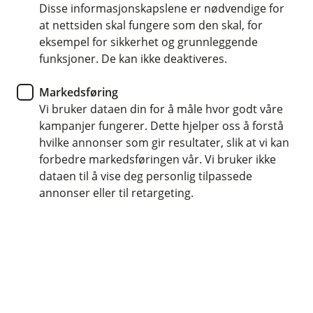
Disse informasjonskapslene er nødvendige for
Sikkerhet
at nettsiden skal fungere som den skal, for
eksempel for sikkerhet og grunnleggende
4 svindelmetoder du bør kjenne
funksjoner. De kan ikke deaktiveres.
til – og hvordan du unngår dem
Markedsføring
Vi bruker dataen din for å måle hvor godt våre
Svindlere blir stadig mer utspekulerte – særlig i
kampanjer fungerer. Dette hjelper oss å forstå
perioder med mange feiringer og ekstra mye
hvilke annonser som gir resultater, slik at vi kan
aktivitet. Her er de vanligste metodene akkurat
forbedre markedsføringen vår. Vi bruker ikke
nå – og hvordan du beskytter deg selv og de
dataen til å vise deg personlig tilpassede
rundt deg.
annonser eller til retargeting.
Dette er svindelmetodene vi ser mest av
akkurat nå
1. Svindel ved salg på Finn.no
Du får en melding fra en “kjøper” som vil bruke
tjenester som Fiksferdig eller Helthjem. De sender deg
en lenke og ber deg fylle inn kortinformasjon og