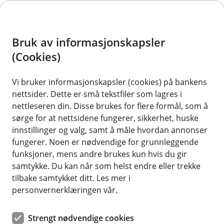
H
o
Bruk av informasjonskapsler
p
p
(Cookies)
i
Vi bruker informasjonskapsler (cookies) på bankens
nettsider. Dette er små tekstfiler som lagres i
n
nettleseren din. Disse brukes for flere formål, som å
n
sørge for at nettsidene fungerer, sikkerhet, huske
h
innstillinger og valg, samt å måle hvordan annonser
o
fungerer. Noen er nødvendige for grunnleggende
funksjoner, mens andre brukes kun hvis du gir
d
samtykke. Du kan når som helst endre eller trekke
e
tilbake samtykket ditt. Les mer i
t
personvernerklæringen vår.
Trygg på reise
Strengt nødvendige cookies