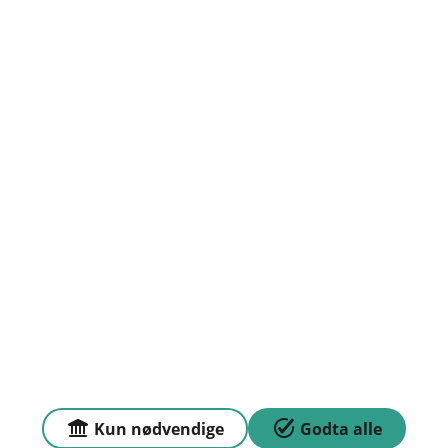
Org.nr: 937901291
Om oss
Priser
Sammenlign våre priser med andre selskaper på
Finansportalen.no
Våre priser
Personvern og informasjonskapsler
Sikkerhet og antihvitvask
Kun nødvendige
Godta alle