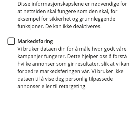
Skal du på ferie? Litt forberedelser gjør reisen
Disse informasjonskapslene er nødvendige for
at nettsiden skal fungere som den skal, for
enklere og tryggere. Få tips om betaling,
eksempel for sikkerhet og grunnleggende
sikkerhet og hva du gjør hvis noe skjer.
funksjoner. De kan ikke deaktiveres.
Markedsføring
Vi bruker dataen din for å måle hvor godt våre
Før du reiser
kampanjer fungerer. Dette hjelper oss å forstå
hvilke annonser som gir resultater, slik at vi kan
Små forberedelser kan spare deg for både
forbedre markedsføringen vår. Vi bruker ikke
penger og bekymringer på turen.
dataen til å vise deg personlig tilpassede
annonser eller til retargeting.