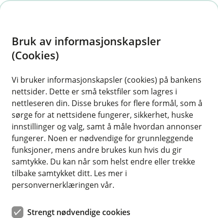
H
o
Bruk av informasjonskapsler
p
p
(Cookies)
i
Vi bruker informasjonskapsler (cookies) på bankens
nettsider. Dette er små tekstfiler som lagres i
n
nettleseren din. Disse brukes for flere formål, som å
n
sørge for at nettsidene fungerer, sikkerhet, huske
h
innstillinger og valg, samt å måle hvordan annonser
o
fungerer. Noen er nødvendige for grunnleggende
funksjoner, mens andre brukes kun hvis du gir
d
samtykke. Du kan når som helst endre eller trekke
e
tilbake samtykket ditt. Les mer i
t
personvernerklæringen vår.
Egen pensjonskonto
Strengt nødvendige cookies