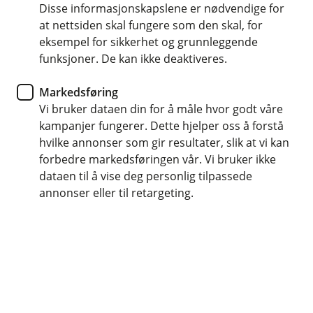
Disse informasjonskapslene er nødvendige for
Med egen pensjonskonto (EPK) samler du pensjonen
at nettsiden skal fungere som den skal, for
din på ett sted. Det gir deg enklere oversikt og bedre
eksempel for sikkerhet og grunnleggende
kontroll. Vi hjelper deg gjerne med valg som passer
funksjoner. De kan ikke deaktiveres.
deg.
Markedsføring
Vi bruker dataen din for å måle hvor godt våre
Book møte
kampanjer fungerer. Dette hjelper oss å forstå
hvilke annonser som gir resultater, slik at vi kan
forbedre markedsføringen vår. Vi bruker ikke
Egen pensjonskonto (EPK)
dataen til å vise deg personlig tilpassede
annonser eller til retargeting.
Med egen pensjonskonto får du samlet all
pensjonen du har opptjent i privat sektor, både
fra dagens arbeidsgiver og fra tidligere
arbeidsforhold. Det gir deg en bedre oversikt og
mulighet til å følge med på hvordan pensjonen
din utvikler seg.