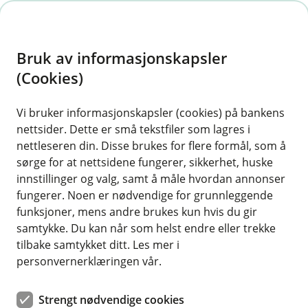
H
o
Bruk av informasjonskapsler
p
p
(Cookies)
i
Vis hjelpemeny
Vi bruker informasjonskapsler (cookies) på bankens
nettsider. Dette er små tekstfiler som lagres i
n
nettleseren din. Disse brukes for flere formål, som å
n
sørge for at nettsidene fungerer, sikkerhet, huske
Slik bruker vi dine personopplysninger
h
innstillinger og valg, samt å måle hvordan annonser
o
Er du interessert i en spesifikk behandling eller ønsker
fungerer. Noen er nødvendige for grunnleggende
å lese om ditt personvern i mer detalj, finner du det
funksjoner, mens andre brukes kun hvis du gir
d
her.
samtykke. Du kan når som helst endre eller trekke
e
tilbake samtykket ditt. Les mer i
t
personvernerklæringen vår.
Strengt nødvendige cookies