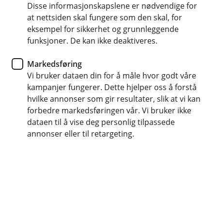
Disse informasjonskapslene er nødvendige for
Hjelp og kontakt
at nettsiden skal fungere som den skal, for
eksempel for sikkerhet og grunnleggende
Book møte
funksjoner. De kan ikke deaktiveres.
post@melhusbanken.no
Markedsføring
Vi bruker dataen din for å måle hvor godt våre
72 87 80 00
kampanjer fungerer. Dette hjelper oss å forstå
hvilke annonser som gir resultater, slik at vi kan
forbedre markedsføringen vår. Vi bruker ikke
dataen til å vise deg personlig tilpassede
Telefontid
annonser eller til retargeting.
Mandag - fredag: 07:00-21:00
Lørdag og søndag: 09:00-21:00
Forsikring: 915 03 850
Snakk med skadekonsulent: mandag til fredag 08:00-
16.00