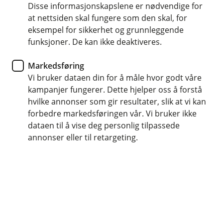
Disse informasjonskapslene er nødvendige for
Råd kommer i mange former. Du har velmente
at nettsiden skal fungere som den skal, for
råd, smarte råd og ikke fullt så gode råd. Faktisk
eksempel for sikkerhet og grunnleggende
funksjoner. De kan ikke deaktiveres.
så er det en jungel av råd der ute. Da er det greit
å vite at du kan prate med fagfolk.
Markedsføring
Vi bruker dataen din for å måle hvor godt våre
Visste du at vi har en egen rådgivertjeneste hvor du
kampanjer fungerer. Dette hjelper oss å forstå
enkelt kan booke tid, for en samtale med en av våre
hvilke annonser som gir resultater, slik at vi kan
rådgivere?
forbedre markedsføringen vår. Vi bruker ikke
dataen til å vise deg personlig tilpassede
I rådgivingsmøtene hjelper vi deg å få en oversikt over
annonser eller til retargeting.
dagens situasjon, gi råd som passer for deg, og setter
opp en plan for hvordan du best kan nå målene dine.
Hva som er riktig for deg og din familie kommer helt an
på situasjonen din. Og det som fungerer for naboen
eller kollegaen din, er ikke nødvendigvis det samme
som du trenger.