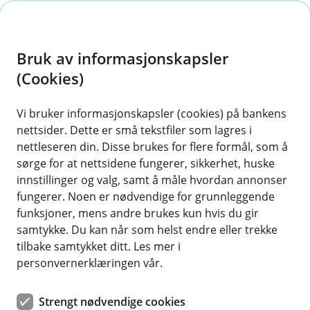
H
o
Bruk av informasjonskapsler
p
p
(Cookies)
i
Vi bruker informasjonskapsler (cookies) på bankens
nettsider. Dette er små tekstfiler som lagres i
n
nettleseren din. Disse brukes for flere formål, som å
n
sørge for at nettsidene fungerer, sikkerhet, huske
h
innstillinger og valg, samt å måle hvordan annonser
o
fungerer. Noen er nødvendige for grunnleggende
funksjoner, mens andre brukes kun hvis du gir
d
samtykke. Du kan når som helst endre eller trekke
e
tilbake samtykket ditt. Les mer i
t
personvernerklæringen vår.
Råd som passer for deg
Strengt nødvendige cookies