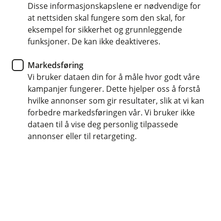
Disse informasjonskapslene er nødvendige for
Nyhet
at nettsiden skal fungere som den skal, for
eksempel for sikkerhet og grunnleggende
MelhusBanken blir med i Spor-
funksjoner. De kan ikke deaktiveres.
nettverket
Markedsføring
Vi bruker dataen din for å måle hvor godt våre
Spor er Ski-VM 2025 sitt offisielle
kampanjer fungerer. Dette hjelper oss å forstå
næringsnettverk, og vi ønsker å bidra til folkefest
hvilke annonser som gir resultater, slik at vi kan
og engasjement på veien mot mesterskapet i
forbedre markedsføringen vår. Vi bruker ikke
2025.
dataen til å vise deg personlig tilpassede
annonser eller til retargeting.
–Ski-VM i Trøndelag skjer hvert 25. år. Når det skjer, er
det viktig at alle er med og bidrar til at mesterskapet
skaper stolthet, tro på fremtiden og et positivt bilde av
hele regionen vår. Der ser vi at MelhusBanken, som
partner i Spor, har mye å bidra med, sier Eirik Grøseth
Sund, teamleder og markedssjef i MelhusBanken.