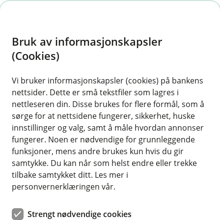
H
o
Bruk av informasjonskapsler
p
p
(Cookies)
i
Vi bruker informasjonskapsler (cookies) på bankens
nettsider. Dette er små tekstfiler som lagres i
n
nettleseren din. Disse brukes for flere formål, som å
n
sørge for at nettsidene fungerer, sikkerhet, huske
h
innstillinger og valg, samt å måle hvordan annonser
o
fungerer. Noen er nødvendige for grunnleggende
funksjoner, mens andre brukes kun hvis du gir
d
samtykke. Du kan når som helst endre eller trekke
e
tilbake samtykket ditt. Les mer i
t
personvernerklæringen vår.
Engasjerte ansatte fra banken på skiarrangement i Sjetnmyra,
Melhus.
Strengt nødvendige cookies