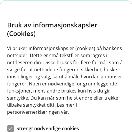
H
o
Bruk av informasjonskapsler
p
p
(Cookies)
i
Vi bruker informasjonskapsler (cookies) på bankens
nettsider. Dette er små tekstfiler som lagres i
n
nettleseren din. Disse brukes for flere formål, som å
n
sørge for at nettsidene fungerer, sikkerhet, huske
h
innstillinger og valg, samt å måle hvordan annonser
o
fungerer. Noen er nødvendige for grunnleggende
funksjoner, mens andre brukes kun hvis du gir
d
samtykke. Du kan når som helst endre eller trekke
e
tilbake samtykket ditt. Les mer i
t
personvernerklæringen vår.
Melhus Skolekorps spiller OL-floka på Idrettsgalla 2024 i
Trondheim Spektrum.
Strengt nødvendige cookies