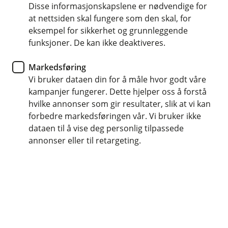
Disse informasjonskapslene er nødvendige for
Nyhet
at nettsiden skal fungere som den skal, for
eksempel for sikkerhet og grunnleggende
Feiring av breddeidretten på
funksjoner. De kan ikke deaktiveres.
Idrettsgallaen 2024
Markedsføring
Vi bruker dataen din for å måle hvor godt våre
Lørdag 6. januar tok vi med oss utøvere og
kampanjer fungerer. Dette hjelper oss å forstå
foreldre fra idrettslagene vi sponser og Melhus
hvilke annonser som gir resultater, slik at vi kan
Skolekorps på idrettsgalla og vi STORKOSTE oss!
forbedre markedsføringen vår. Vi bruker ikke
Det håper vi at dere som var med oss også
dataen til å vise deg personlig tilpassede
gjorde 🧡💚
annonser eller til retargeting.
Vi ordnet med gratis busser for felles transport til
Spektrum hvor vi ble møtt av Melhus Skolekorps.
Ungene dro på før-fest med DJ OKEY der de fikk servert
pølser og brus før turen gikk videre til tribunene.
For å gjøre kvelden enda mer spektakulær, ble Melhus