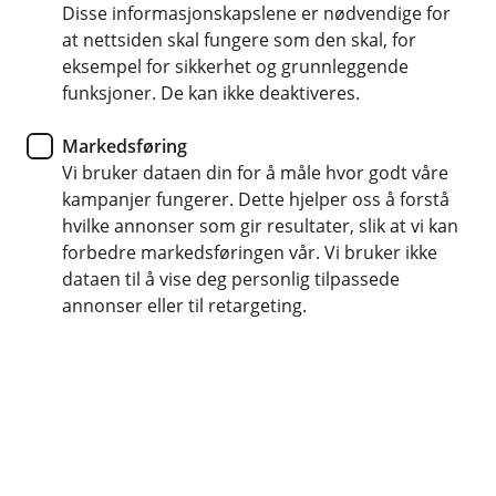
Disse informasjonskapslene er nødvendige for
Lavere rente
at nettsiden skal fungere som den skal, for
eksempel for sikkerhet og grunnleggende
Færre gebyrer
funksjoner. De kan ikke deaktiveres.
Én faktura
Markedsføring
Vi bruker dataen din for å måle hvor godt våre
Søk refinansiering
kampanjer fungerer. Dette hjelper oss å forstå
hvilke annonser som gir resultater, slik at vi kan
forbedre markedsføringen vår. Vi bruker ikke
Har det hopet seg opp?
dataen til å vise deg personlig tilpassede
annonser eller til retargeting.
Flere lån og kredittkort kan gi unødvendig høye
kostnader. Når du samler alt i ett lån, kan du
betale mindre, og få bedre kontroll.
Samle lån og spar penger