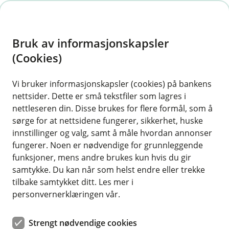
H
o
Bruk av informasjonskapsler
p
p
(Cookies)
i
Vi bruker informasjonskapsler (cookies) på bankens
nettsider. Dette er små tekstfiler som lagres i
n
nettleseren din. Disse brukes for flere formål, som å
n
sørge for at nettsidene fungerer, sikkerhet, huske
h
innstillinger og valg, samt å måle hvordan annonser
o
fungerer. Noen er nødvendige for grunnleggende
funksjoner, mens andre brukes kun hvis du gir
d
samtykke. Du kan når som helst endre eller trekke
e
tilbake samtykket ditt. Les mer i
t
personvernerklæringen vår.
Fordelene med refinansiering
Strengt nødvendige cookies