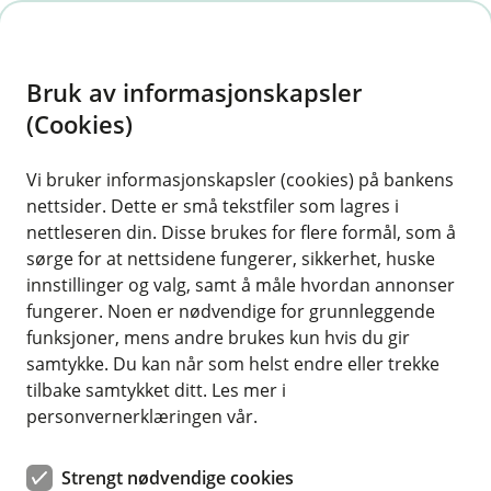
H
o
Bruk av informasjonskapsler
p
p
(Cookies)
i
Vi bruker informasjonskapsler (cookies) på bankens
nettsider. Dette er små tekstfiler som lagres i
n
nettleseren din. Disse brukes for flere formål, som å
n
sørge for at nettsidene fungerer, sikkerhet, huske
h
innstillinger og valg, samt å måle hvordan annonser
o
fungerer. Noen er nødvendige for grunnleggende
funksjoner, mens andre brukes kun hvis du gir
d
samtykke. Du kan når som helst endre eller trekke
e
tilbake samtykket ditt. Les mer i
t
personvernerklæringen vår.
Boliglån for unge
Strengt nødvendige cookies