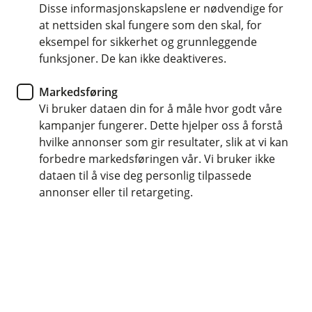
Disse informasjonskapslene er nødvendige for
Hvordan planlegge økonomien
at nettsiden skal fungere som den skal, for
din med boliglån?
eksempel for sikkerhet og grunnleggende
funksjoner. De kan ikke deaktiveres.
Etter å ha kjøpt din første bolig, begynner en ny
Markedsføring
fase som kan være både spennende og
Vi bruker dataen din for å måle hvor godt våre
overveldende. Nå er det viktig å planlegge
kampanjer fungerer. Dette hjelper oss å forstå
økonomien nøye for å sikre at du har råd til
hvilke annonser som gir resultater, slik at vi kan
boliglånet, de månedlige utgiftene og uforutsette
forbedre markedsføringen vår. Vi bruker ikke
kostnader.
dataen til å vise deg personlig tilpassede
annonser eller til retargeting.
Tips til planlegging av økonomien din
Lag og sett opp et budsjett
Det første du burde gjøre når du skal planlegge
økonomien din er å sette opp et budsjett. Dette
vil gi deg en oversikt over din inntekt og