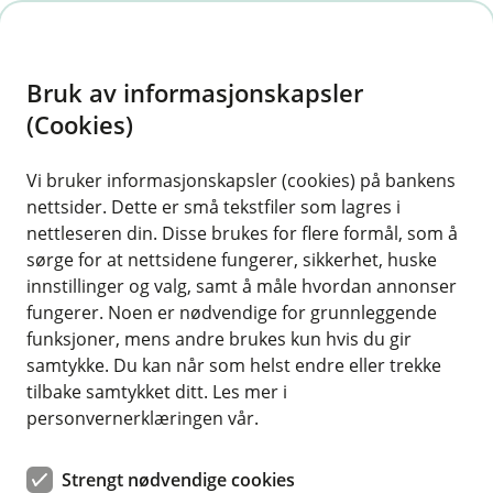
H
o
Bruk av informasjonskapsler
p
p
(Cookies)
Kontaktskjema
i
Vi bruker informasjonskapsler (cookies) på bankens
Fyll ut skjemaet under, så tar vi kontakt med deg.
nettsider. Dette er små tekstfiler som lagres i
n
nettleseren din. Disse brukes for flere formål, som å
n
sørge for at nettsidene fungerer, sikkerhet, huske
h
innstillinger og valg, samt å måle hvordan annonser
o
fungerer. Noen er nødvendige for grunnleggende
funksjoner, mens andre brukes kun hvis du gir
d
samtykke. Du kan når som helst endre eller trekke
Hjelp og kontakt
e
tilbake samtykket ditt. Les mer i
t
personvernerklæringen vår.
Book møte
Strengt nødvendige cookies
post@melhusbanken.no