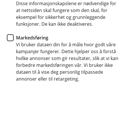
Disse informasjonskapslene er nødvendige for
at nettsiden skal fungere som den skal, for
72 87 80 00
eksempel for sikkerhet og grunnleggende
funksjoner. De kan ikke deaktiveres.
Telefontid
Markedsføring
Mandag - fredag: 07:00-21:00
Vi bruker dataen din for å måle hvor godt våre
Lørdag og søndag: 09:00-21:00
kampanjer fungerer. Dette hjelper oss å forstå
hvilke annonser som gir resultater, slik at vi kan
Forsikring: 915 03 850
forbedre markedsføringen vår. Vi bruker ikke
Snakk med skadekonsulent: mandag til fredag 08:00-
dataen til å vise deg personlig tilpassede
16.00
annonser eller til retargeting.
Trenger du umiddelbar hjelp?
Ring oss på 915 03 850 døgnet rundt, hele året
Her finner du oss