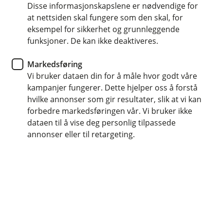
Disse informasjonskapslene er nødvendige for
at nettsiden skal fungere som den skal, for
eksempel for sikkerhet og grunnleggende
Hva trenger du for å sette i gang?
funksjoner. De kan ikke deaktiveres.
Oppvaskbørste, oppvaskmiddel eller tilsvarende
Markedsføring
fettløsende midler, mikrofiberklut, kjøkkenspray
Vi bruker dataen din for å måle hvor godt våre
kampanjer fungerer. Dette hjelper oss å forstå
hvilke annonser som gir resultater, slik at vi kan
Hvordan?
forbedre markedsføringen vår. Vi bruker ikke
dataen til å vise deg personlig tilpassede
Ta ut støpselet på kjøkkenviften.
annonser eller til retargeting.
Fyll kjøkkenvasken med varmt vann blandet med
oppvaskmiddel og rør rundt.
Ta av fettfilteret i kjøkkenviften og legg filteret i
vasken i minst to timer, kanskje over natten hvis
filtrene er veldig skitne. - NB! Enkelte fettfiltre kun
er tynne tøy- eller stoffmatter. Disse kan ikke
vaskes, og må byttes. Sjekk gjerne i
bruksanvisningen om ditt filter tåler