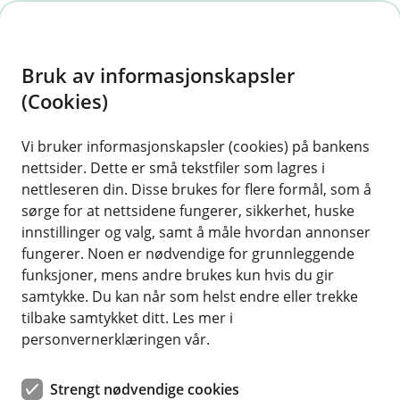
H
o
Bruk av informasjonskapsler
p
p
(Cookies)
Rense filter i kjokkenvifte
i
Vi bruker informasjonskapsler (cookies) på bankens
Hvis kjøkkenviften er full av fett, vil den være i
nettsider. Dette er små tekstfiler som lagres i
n
dårligere stand til å ta opp osen av damp og fett
nettleseren din. Disse brukes for flere formål, som å
n
fra matlaging. Det vil føre til at matos, fett og
sørge for at nettsidene fungerer, sikkerhet, huske
h
røyk legger seg rundt i huset istedenfor. Viften
innstillinger og valg, samt å måle hvordan annonser
o
fungerer. Noen er nødvendige for grunnleggende
kan også bli ødelagt av for mye fett, og i aller
funksjoner, mens andre brukes kun hvis du gir
verste konsekvens kan fett renne ned fra viften
d
samtykke. Du kan når som helst endre eller trekke
og skape brann dersom fettet treffer en varm
e
tilbake samtykket ditt. Les mer i
kokeplate og flammene rekker opp til filteret.
t
personvernerklæringen vår.
Heldigvis kan du forhindre at dette skjer ved å
vedlikeholde kjøkkenfilteret.
Strengt nødvendige cookies