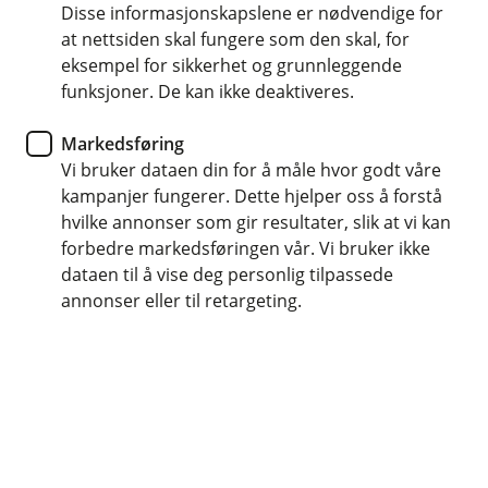
/
Hvor lenge har jeg uføreforsikringen?
mellom 18 og 50 år. Du må være i arbeid og ikke
Disse informasjonskapslene er nødvendige for
Å
L
sykemeldt på søknadstidspunktet. Du må fylle ut
at nettsiden skal fungere som den skal, for
p
u
n
Uføreforsikringen varer til du fyller 60 år eller til
helseerklæring når du skal kjøpe
eksempel for sikkerhet og grunnleggende
k
e
k
Hvor mye vil jeg motta fra forsikringen?
du velger å avslutte den.
uføreforsikring.
funksjoner. De kan ikke deaktiveres.
Å
/
p
L
n
u
Hvis du har valgt en forsikringssum på for
Markedsføring
e
k
Hvilken forsikringssum bør jeg velge?
eksempel 600 000 og du blir 100% arbeidsufør,
Vi bruker dataen din for å måle hvor godt våre
Å
/
k
vil du motta 5000 kr i måneden. Om
p
L
kampanjer fungerer. Dette hjelper oss å forstå
n
u
Snakk med en rådgiver for å finne ut hva som er
arbeidsuførheten blir varig, mottar du en
hvilke annonser som gir resultater, slik at vi kan
e
k
akkurat passe for deg.
engangsutbetaling fra oss. Summen du mottar
forbedre markedsføringen vår. Vi bruker ikke
/
k
tilsvarer forsikringssummen minus eventuelle
L
dataen til å vise deg personlig tilpassede
u
utbetalte forskutteringer. Utbetalingene er
annonser eller til retargeting.
k
skattefrie.
k