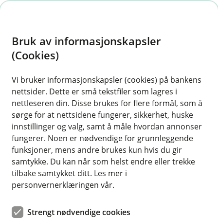
H
o
Bruk av informasjonskapsler
p
p
(Cookies)
Uføreforsikring
i
Vi bruker informasjonskapsler (cookies) på bankens
Her finner du våre ofte stilte spørsmål om
nettsider. Dette er små tekstfiler som lagres i
n
uføreforsikring.
nettleseren din. Disse brukes for flere formål, som å
n
sørge for at nettsidene fungerer, sikkerhet, huske
h
innstillinger og valg, samt å måle hvordan annonser
o
fungerer. Noen er nødvendige for grunnleggende
Spørsmål og svar om uføreforsikring
funksjoner, mens andre brukes kun hvis du gir
d
samtykke. Du kan når som helst endre eller trekke
e
tilbake samtykket ditt. Les mer i
Hvem kan kjøpe uføreforsikring med
t
personvernerklæringen vår.
Å
månedlig utbetaling?
p
n
Du kan kjøpe uføreforsikringen når du er
Strengt nødvendige cookies
e