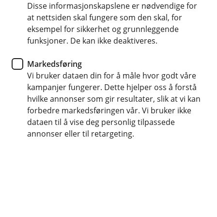
Å
oppdrag for andre?
Disse informasjonskapslene er nødvendige for
L
p
u
at nettsiden skal fungere som den skal, for
n
k
Nei, forsikringen gjelder kun for privat bruk.
eksempel for sikkerhet og grunnleggende
e
k
/
Må traktoren forsikres?
funksjoner. De kan ikke deaktiveres.
Å
L
p
u
n
Du må minimum ha ansvarsforsikring for å kjøre
Markedsføring
k
e
k
Er det bonus på traktor?
lovlig.
Vi bruker dataen din for å måle hvor godt våre
Å
/
p
L
kampanjer fungerer. Dette hjelper oss å forstå
n
u
Nei, vi har ikke bonusopptjening på traktor.
hvilke annonser som gir resultater, slik at vi kan
e
k
forbedre markedsføringen vår. Vi bruker ikke
/
k
L
dataen til å vise deg personlig tilpassede
Hjelp og kontakt
u
annonser eller til retargeting.
k
k
Book møte
post@melhusbanken.no
72 87 80 00