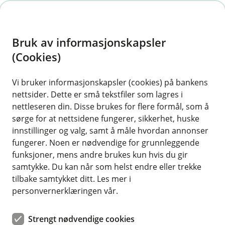
H
o
Bruk av informasjonskapsler
p
p
(Cookies)
Traktorforsikring
i
Vi bruker informasjonskapsler (cookies) på bankens
Her finner du våre ofte stilte spørsmål om
nettsider. Dette er små tekstfiler som lagres i
n
traktorforsikring.
nettleseren din. Disse brukes for flere formål, som å
n
sørge for at nettsidene fungerer, sikkerhet, huske
h
innstillinger og valg, samt å måle hvordan annonser
o
fungerer. Noen er nødvendige for grunnleggende
Spørsmål og svar om traktorforsikring.
funksjoner, mens andre brukes kun hvis du gir
d
samtykke. Du kan når som helst endre eller trekke
e
tilbake samtykket ditt. Les mer i
Hvem gjelder forsikringen for?
t
Å
personvernerklæringen vår.
p
n
Forsikringen gjelder for forsikringstaker og
e
Strengt nødvendige cookies
Gjelder forsikringen hvis jeg tar på meg
rettmessig bruker av traktoren.
/