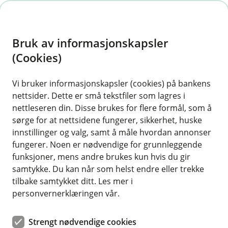
H
o
Bruk av informasjonskapsler
p
p
(Cookies)
i
Vi bruker informasjonskapsler (cookies) på bankens
nettsider. Dette er små tekstfiler som lagres i
n
nettleseren din. Disse brukes for flere formål, som å
n
sørge for at nettsidene fungerer, sikkerhet, huske
h
innstillinger og valg, samt å måle hvordan annonser
o
fungerer. Noen er nødvendige for grunnleggende
funksjoner, mens andre brukes kun hvis du gir
d
samtykke. Du kan når som helst endre eller trekke
e
tilbake samtykket ditt. Les mer i
t
personvernerklæringen vår.
Vårdugnad inne: 8 enkle
Strengt nødvendige cookies