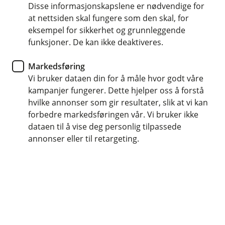
sjekkpunkter for kjøkken og
Disse informasjonskapslene er nødvendige for
at nettsiden skal fungere som den skal, for
bad
eksempel for sikkerhet og grunnleggende
funksjoner. De kan ikke deaktiveres.
Når våren kommer, er det mange som tar i et tak
ute – men har du husket innsiden av hjemmet?
Markedsføring
Enten du bor i hus eller leilighet, er det lurt å
Vi bruker dataen din for å måle hvor godt våre
kampanjer fungerer. Dette hjelper oss å forstå
gjøre en liten vårdugnad på kjøkken og bad.
hvilke annonser som gir resultater, slik at vi kan
Disse rommene er i daglig bruk, og akkurat her
forbedre markedsføringen vår. Vi bruker ikke
oppstår mange av de vanligste skadene.
dataen til å vise deg personlig tilpassede
annonser eller til retargeting.
Med noen enkle grep kan du både forlenge levetiden
på utstyret og redusere risikoen for vannskader, brann
eller ubehagelig lukt.
Her er 8 smarte ting å sjekke:
Rens filteret i kjøkkenviften:
Et tett filter