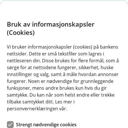
H
o
Bruk av informasjonskapsler
p
p
(Cookies)
i
Vi bruker informasjonskapsler (cookies) på bankens
nettsider. Dette er små tekstfiler som lagres i
n
nettleseren din. Disse brukes for flere formål, som å
n
sørge for at nettsidene fungerer, sikkerhet, huske
h
innstillinger og valg, samt å måle hvordan annonser
o
fungerer. Noen er nødvendige for grunnleggende
funksjoner, mens andre brukes kun hvis du gir
d
samtykke. Du kan når som helst endre eller trekke
e
tilbake samtykket ditt. Les mer i
t
personvernerklæringen vår.
Klar for uværet. Med noen enkle forberedelser kan du stå
støtt, selv når vannet stiger.
Strengt nødvendige cookies