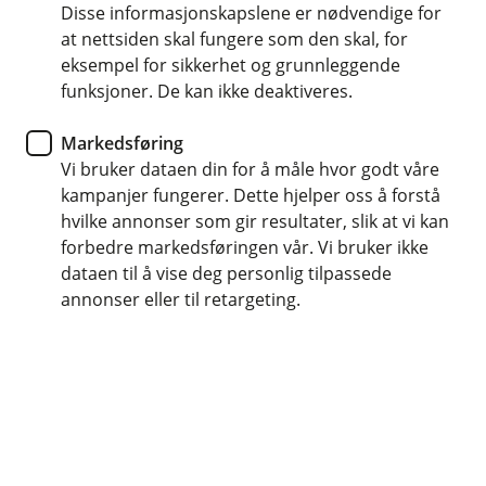
Disse informasjonskapslene er nødvendige for
Husforsikring
at nettsiden skal fungere som den skal, for
eksempel for sikkerhet og grunnleggende
Slik kan du forberede deg på
funksjoner. De kan ikke deaktiveres.
flom og uvær
Markedsføring
Vi bruker dataen din for å måle hvor godt våre
Her får du 9 gode råd som kan beskytte deg og
kampanjer fungerer. Dette hjelper oss å forstå
huset ditt mot naturkreftene.
hvilke annonser som gir resultater, slik at vi kan
forbedre markedsføringen vår. Vi bruker ikke
Norge kan by på et uforutsigbart klima. Plutselig høljer
dataen til å vise deg personlig tilpassede
det ned eller blåser så hardt at huset rister. Da er det
annonser eller til retargeting.
viktig å være godt forberedt og i denne artikkelen vil du
få noen enkle og praktiske råd for å beskytte hjemmet
ditt før uværet og naturkreftene tar overhånd.
9 gode råd for å sikre hjemmet ditt
1. Sørg for at avløp og kummer er åpne, slik at
vannet har fritt leide