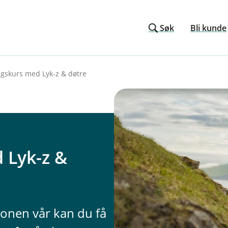
Søk
Bli kunde
ngskurs med Lyk-z & døtre
 Lyk-z &
jonen vår kan du få