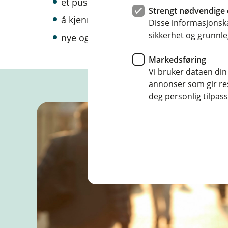
et push mot noe nytt, i trygge rammer 
Strengt nødvendige 
å kjenne på sammenheng og mening for
Disse informasjonska
sikkerhet og grunnle
nye og flere, sunne relasjoner og venn
Markedsføring
Vi bruker dataen din
annonser som gir resu
deg personlig tilpass