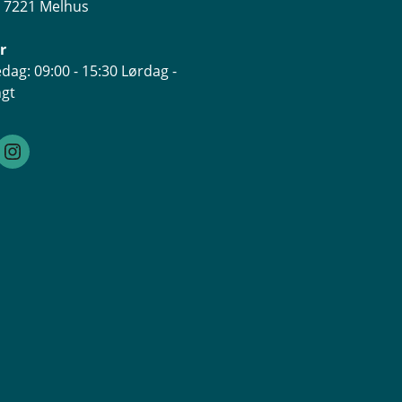
, 7221 Melhus
n
y
r
t
t
dag: 09:00 - 15:30 Lørdag -
v
ngt
i
n
d
u
)