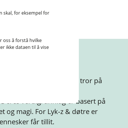
e
n
 skal, for eksempel for
k
e
,
å
p
 oss å forstå hvilke
n
r ikke dataen til å vise
e
r
?
i
n
y
ntreprenørskapsfirma som tror på
t
t
skede fremtid gjennom
v
i
. Deres verdigrunnlag er basert på
n
d
et og magi. For Lyk-z & døtre er
u
)
esker får tillit.