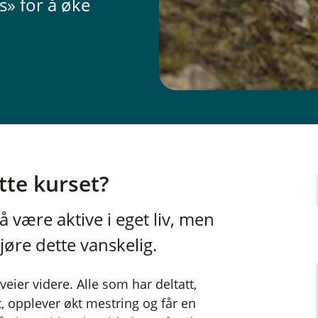
s» for å øke
tte kurset?
å være aktive i eget liv, men
øre dette vanskelig.
eier videre. Alle som har deltatt,
et, opplever økt mestring og får en