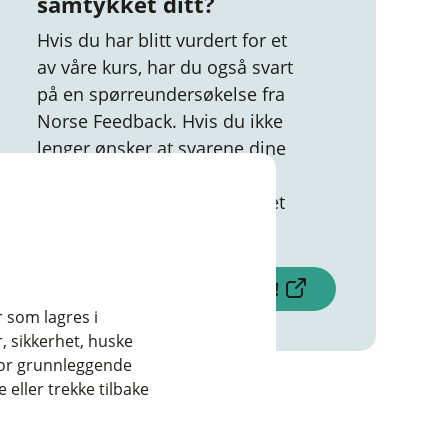
samtykket ditt?
Hvis du har blitt vurdert for et
av våre kurs, har du også svart
på en spørreundersøkelse fra
Norse Feedback. Hvis du ikke
lenger ønsker at svarene dine
skal lagres, kan du når som
helst trekke tilbake samtykket
ditt.
(
Trekk samtykke her!
E
r som lagres i
k
, sikkerhet, huske
s
for grunnleggende
t
e
eller trekke tilbake
r
n
l