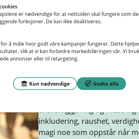
der jeg lærer å mestre
cookies
 å sette meg tydelig mål og retning
pslene er nødvendige for at nettsiden skal fungere som den
ggende funksjoner. De kan ikke deaktiveres.
skap
 for å måle hvor godt våre kampanjer fungerer. Dette hjelper
ltater, slik at vi kan forbedre markedsføringen vår. Vi bruke
ede annonser eller til retargeting.
Hvem er Lyk-z & døtre
Kun nødvendige
Godta alle
Lyk-z & døtre er et sosialt e
evnen din til å skape din øn
ansvarliggjøring og mestring
inkludering, raushet, verdigh
magi noe som oppstår når menn