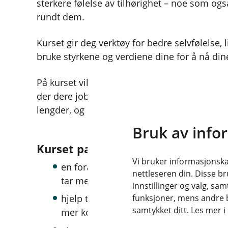
sterkere følelse av tilhørighet – noe som også
rundt dem.
Kurset gir deg verktøy for bedre selvfølelse, 
bruke styrkene og verdiene dine for å nå din
På kurset vil du være en del av en gruppe på
der dere jobber sammen og støtter hverandre.
lengder, og det legges til rette for dine ønske
Bruk av info
Kurset passer meg som ønsker:
Vi bruker informasjonskap
en forandring i livet, bryte ut av min
nettleseren din. Disse br
tar meg opp og frem
innstillinger og valg, 
hjelp til å sortere tanker og forstå hvo
funksjoner, mens andre b
samtykket ditt. Les mer 
mer konstruktivt tankesett