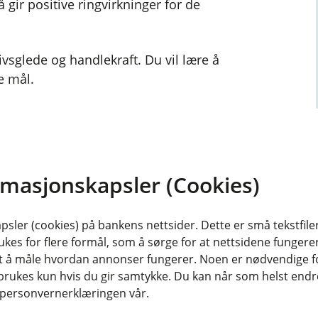
 gir positive ringvirkninger for de
livsglede og handlekraft. Du vil lære å
e mål.
 opptil 12 personer i en workshop
 Kurset finnes i ulike varianter og
r.
rmasjonskapsler (Cookies)
sler (cookies) på bankens nettsider. Dette er små tekstfile
e gamle vaner og bygge nye vaner som
ukes for flere formål, som å sørge for at nettsidene fungerer
samt å måle hvordan annonser fungerer. Noen er nødvendige 
rdan jeg kan øve opp et snillere og
rukes kun hvis du gir samtykke. Du kan når som helst endre 
i personvernerklæringen vår.