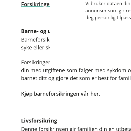
Vi bruker dataen din
Forsikringen vår for kritisk sykdom kan du 
annonser som gir resu
deg personlig tilpass
Barne- og ungdomsforsikring
Barneforsikring gir deg og dine ekstra økono
syke eller skadet.
Forsikringen er et tillegg til de offentlige yt
din med utgiftene som følger med sykdom o
barnet ditt og gjøre det som er best for famil
Kjøp barneforsikringen vår her.
Livsforsikring
Denne forsikringen gir familien din en utbetal