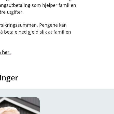
gangsutbetaling som hjelper familien
re utgifter.
rsikringssummen. Pengene kan
 å betale ned gjeld slik at familien
 her.
inger