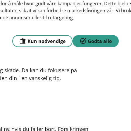
 for å måle hvor godt våre kampanjer fungerer. Dette hjelper
kjøpe her.
ltater, slik at vi kan forbedre markedsføringen vår. Vi bruke
ede annonser eller til retargeting.
misk trygghet hvis barna dine blir
Kun nødvendige
Godta alle
elsene og vil hjelpe barnet og familien
g skade. Da kan du fokusere på
ien din i en vanskelig tid.
ing hvis du faller bort. Forsikringen