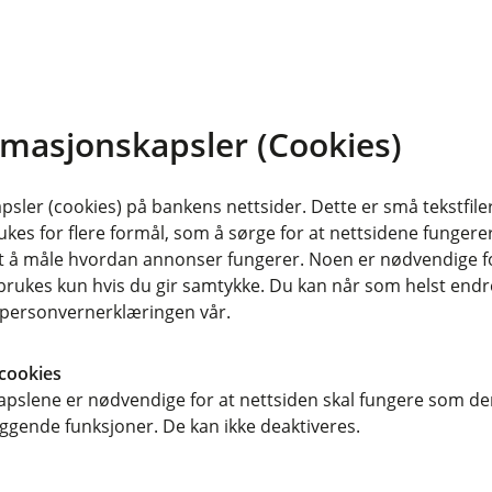
gsutbetaling hvis du blir alvorlig
rmasjonskapsler (Cookies)
sler (cookies) på bankens nettsider. Dette er små tekstfile
elt nye behov. Hvordan du bruker
ukes for flere formål, som å sørge for at nettsidene fungerer
eg.
samt å måle hvordan annonser fungerer. Noen er nødvendige 
rukes kun hvis du gir samtykke. Du kan når som helst endre 
od behandling, kan det fortsatt være
i personvernerklæringen vår.
cookies
etale for behandling som ikke dekkes
pslene er nødvendige for at nettsiden skal fungere som den
Eller kanskje ønsker du å tilbringe mer
ggende funksjoner. De kan ikke deaktiveres.