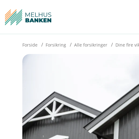
H
o
p
p
i
Forside
Forsikring
Alle forsikringer
Dine fire vi
n
n
h
o
d
e
t