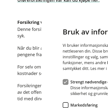
Uføreforsikringen vår kan du kjøpe her.
Forsikring ved kritisk sykdom
Denne forsikringen gir deg en skattefri engan
Bruk av info
syk.
Vi bruker informasjonskap
Når du blir alvorlig syk kan det dukke opp h
nettleseren din. Disse br
pengene fra forsikringen din er helt opp til d
innstillinger og valg, 
funksjoner, mens andre b
For selv om helsevesenet i Norge tilbyr en g
samtykket ditt. Les mer 
kostnader som ikke dekkes av det offentlige.
Strengt nødvendige 
Forsikringen kan for eksempel brukes til å b
Disse informasjonska
av det offentlige eller til å nedbetale gjeld. 
sikkerhet og grunnle
tid med dine nærmeste? Valget er ditt.
Markedsføring