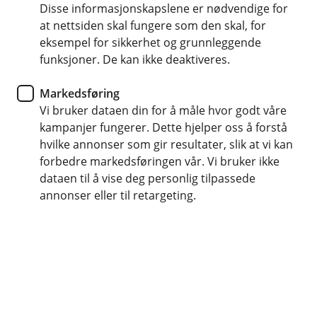
Disse informasjonskapslene er nødvendige for
at nettsiden skal fungere som den skal, for
Enten du er singel, skilt, senior eller i en
eksempel for sikkerhet og grunnleggende
bonusfamilie finner vi løsningene som passer
funksjoner. De kan ikke deaktiveres.
for deg.
Markedsføring
Vi bruker dataen din for å måle hvor godt våre
kampanjer fungerer. Dette hjelper oss å forstå
hvilke annonser som gir resultater, slik at vi kan
Du lever livet ditt på egen måte. Du kan være
forbedre markedsføringen vår. Vi bruker ikke
singel uten barn eller med barn, skilt, senior, bo i
dataen til å vise deg personlig tilpassede
annonser eller til retargeting.
kollektiv, eller være en del av en bonusfamilie.
Hverdagen din ser kanskje ikke helt ut som alle
andres. Her finner du forsikringene som er
relevante når du ikke følger en standard
livsmodell, men likevel ønsker god beskyttelse
for deg selv, tingene dine og livet ditt.