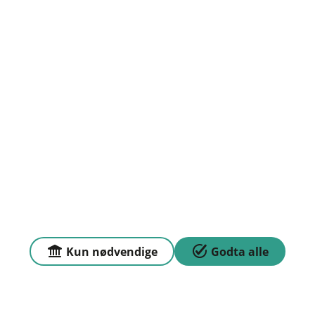
Org.nr: 937901291
Om oss
Priser
Sammenlign våre priser med andre selskaper på
Finansportalen.no
Våre priser
Personvern og informasjonskapsler
Kun nødvendige
Godta alle
Sikkerhet og antihvitvask