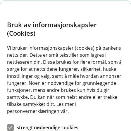
H
o
Bruk av informasjonskapsler
p
p
(Cookies)
i
Vi bruker informasjonskapsler (cookies) på bankens
nettsider. Dette er små tekstfiler som lagres i
n
nettleseren din. Disse brukes for flere formål, som å
n
sørge for at nettsidene fungerer, sikkerhet, huske
h
innstillinger og valg, samt å måle hvordan annonser
o
fungerer. Noen er nødvendige for grunnleggende
funksjoner, mens andre brukes kun hvis du gir
d
samtykke. Du kan når som helst endre eller trekke
e
tilbake samtykket ditt. Les mer i
t
personvernerklæringen vår.
Du som har funnet din egen
Strengt nødvendige cookies
vei