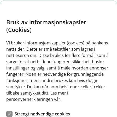
H
o
Bruk av informasjonskapsler
p
p
(Cookies)
i
Vi bruker informasjonskapsler (cookies) på bankens
nettsider. Dette er små tekstfiler som lagres i
n
nettleseren din. Disse brukes for flere formål, som å
n
sørge for at nettsidene fungerer, sikkerhet, huske
h
innstillinger og valg, samt å måle hvordan annonser
o
fungerer. Noen er nødvendige for grunnleggende
funksjoner, mens andre brukes kun hvis du gir
d
samtykke. Du kan når som helst endre eller trekke
e
tilbake samtykket ditt. Les mer i
t
personvernerklæringen vår.
Du og jeg og vi to
Strengt nødvendige cookies