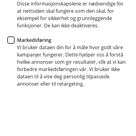
Når dere er to er det viktig at dere tar vare på
Disse informasjonskapslene er nødvendige for
hverandre økonomisk.
at nettsiden skal fungere som den skal, for
eksempel for sikkerhet og grunnleggende
funksjoner. De kan ikke deaktiveres.
Markedsføring
Vi bruker dataen din for å måle hvor godt våre
Med en felles bolig kommer det større utgifter og
kampanjer fungerer. Dette hjelper oss å forstå
ansvar for å betale ned gjelden dere deler. Vi
hvilke annonser som gir resultater, slik at vi kan
anbefaler disse forsikringene slik at dere også
forbedre markedsføringen vår. Vi bruker ikke
kan fortsette å ta godt vare på hverandre hvis det
dataen til å vise deg personlig tilpassede
skjer noe uventet med helsen.
annonser eller til retargeting.
Vil du ta en prat om forsikringene?
Ta kontakt, vi hjelper gjerne!