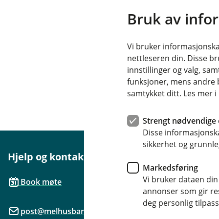
Bruk av info
Vi bruker informasjonskap
nettleseren din. Disse br
innstillinger og valg, 
funksjoner, mens andre b
samtykket ditt. Les mer 
Strengt nødvendige 
Disse informasjonska
sikkerhet og grunnle
Hjelp og kontakt
Her finne
Markedsføring
Besøksadre
Vi bruker dataen din
Book møte
Gimsbruvege
annonser som gir resu
deg personlig tilpass
post@melhusbanken.no
Postadresse