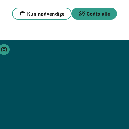
, 7221 Melhus
Kun nødvendige
Godta alle
r
dag: 09:00 - 15:30 Lørdag -
ngt