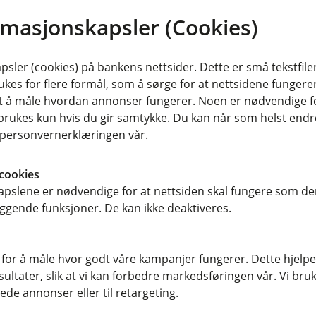
rmasjonskapsler (Cookies)
sler (cookies) på bankens nettsider. Dette er små tekstfile
ukes for flere formål, som å sørge for at nettsidene fungerer
samt å måle hvordan annonser fungerer. Noen er nødvendige 
rukes kun hvis du gir samtykke. Du kan når som helst endre 
i personvernerklæringen vår.
cookies
pslene er nødvendige for at nettsiden skal fungere som den
ggende funksjoner. De kan ikke deaktiveres.
r du oss
Om MelhusBanken
sse
Org.nr: 937901291
 for å måle hvor godt våre kampanjer fungerer. Dette hjelper
n 5, 7224 Melhus
ltater, slik at vi kan forbedre markedsføringen vår. Vi bruke
ede annonser eller til retargeting.
Om oss