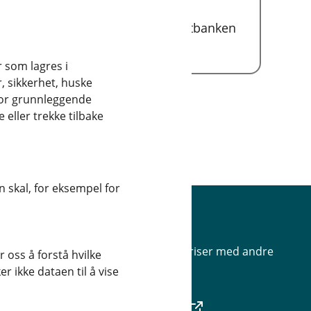
Kredittkortet leveres av Kredittbanken
ASA.
r som lagres i
, sikkerhet, huske
for grunnleggende
eller trekke tilbake
 skal, for eksempel for
Priser
Sammenlign våre priser med andre
 oss å forstå hvilke
selskaper på
r ikke dataen til å vise
Finansportalen.no