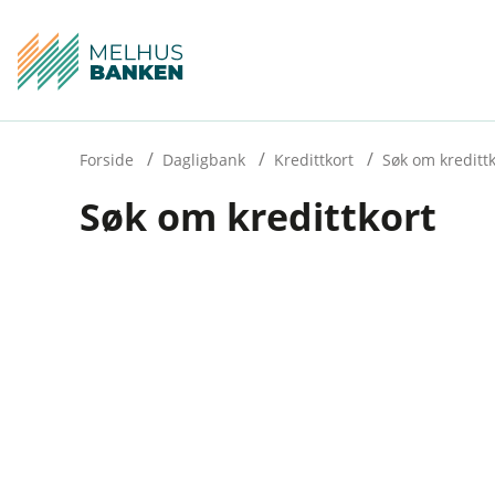
H
o
p
p
i
Forside
Dagligbank
Kredittkort
Søk om kredittk
Søk om kredittkort
n
n
h
o
d
e
t