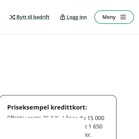
Bytt til bedrift
Logg inn
Meny
Priseksempel kredittkort:
Effektiv rente 26,2 %. Låner du 15 000
kr over 12 måneder, koster det 1 650
kr, og du betaler totalt 16 650 kr.