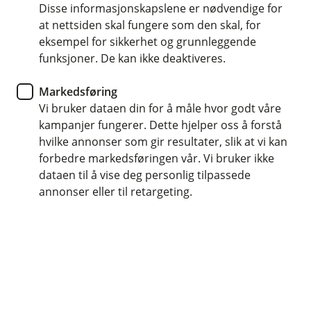
Konto
Disse informasjonskapslene er nødvendige for
at nettsiden skal fungere som den skal, for
5 tips for økonomisk frihet med
eksempel for sikkerhet og grunnleggende
funksjoner. De kan ikke deaktiveres.
flere kontoer
Markedsføring
Visste du at flere kontoer kan gi deg bedre
Vi bruker dataen din for å måle hvor godt våre
økonomisk kontroll? Lær hvordan du enkelt kan
kampanjer fungerer. Dette hjelper oss å forstå
organisere finansene dine for større frihet og
hvilke annonser som gir resultater, slik at vi kan
mindre stress. Oppdag våre fem beste tips for å
forbedre markedsføringen vår. Vi bruker ikke
bruke kontoer effektivt og sikre god oversikt over
dataen til å vise deg personlig tilpassede
utgiftene dine.
annonser eller til retargeting.
Å ha oversikt over pengebruken kan gjøre hverdagen
både enklere og mindre stressende. Enten du ikke har
planlagt økonomien din før, eller står i en situasjon
som krever en ny gjennomgang av pengene dine, kan
kunnskap om hvordan du styrer pengene dine