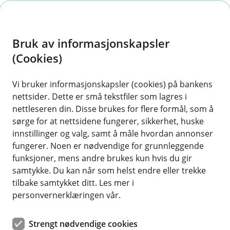
H
o
Bruk av informasjonskapsler
p
p
(Cookies)
i
Vi bruker informasjonskapsler (cookies) på bankens
nettsider. Dette er små tekstfiler som lagres i
n
nettleseren din. Disse brukes for flere formål, som å
n
sørge for at nettsidene fungerer, sikkerhet, huske
h
innstillinger og valg, samt å måle hvordan annonser
o
fungerer. Noen er nødvendige for grunnleggende
funksjoner, mens andre brukes kun hvis du gir
d
samtykke. Du kan når som helst endre eller trekke
e
tilbake samtykket ditt. Les mer i
t
personvernerklæringen vår.
Se hvordan du kan få bedre økonomisk frihet i hverdagen.
Strengt nødvendige cookies