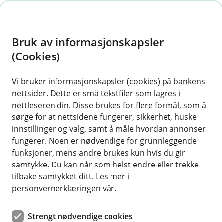
H
o
Bruk av informasjonskapsler
p
p
(Cookies)
i
Vi bruker informasjonskapsler (cookies) på bankens
nettsider. Dette er små tekstfiler som lagres i
n
nettleseren din. Disse brukes for flere formål, som å
n
sørge for at nettsidene fungerer, sikkerhet, huske
h
innstillinger og valg, samt å måle hvordan annonser
o
fungerer. Noen er nødvendige for grunnleggende
funksjoner, mens andre brukes kun hvis du gir
d
samtykke. Du kan når som helst endre eller trekke
e
tilbake samtykket ditt. Les mer i
t
personvernerklæringen vår.
We need updated information
Strengt nødvendige cookies