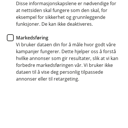
about you
Disse informasjonskapslene er nødvendige for
at nettsiden skal fungere som den skal, for
eksempel for sikkerhet og grunnleggende
As a bank we are required to continuously make
funksjoner. De kan ikke deaktiveres.
sure our customers are correctly identified. This
is important to ensure a high level of security to
Markedsføring
protect you from financial crime and to prevent
Vi bruker dataen din for å måle hvor godt våre
money laundering and terrorist financing. We
kampanjer fungerer. Dette hjelper oss å forstå
therefore need to collect new identification from
hvilke annonser som gir resultater, slik at vi kan
you.
forbedre markedsføringen vår. Vi bruker ikke
dataen til å vise deg personlig tilpassede
Identify yourself electronically by using the
annonser eller til retargeting.
BankID-app
To electronically identify yourself, you need:
Passport or National Identity Card
5-8 minutes
BankID-app