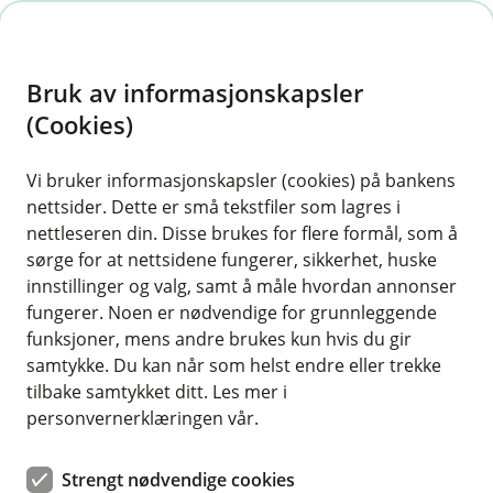
H
o
Bruk av informasjonskapsler
p
p
(Cookies)
i
Vi bruker informasjonskapsler (cookies) på bankens
nettsider. Dette er små tekstfiler som lagres i
n
nettleseren din. Disse brukes for flere formål, som å
n
sørge for at nettsidene fungerer, sikkerhet, huske
h
innstillinger og valg, samt å måle hvordan annonser
o
fungerer. Noen er nødvendige for grunnleggende
funksjoner, mens andre brukes kun hvis du gir
d
samtykke. Du kan når som helst endre eller trekke
e
tilbake samtykket ditt. Les mer i
t
personvernerklæringen vår.
Fikk du aldri pakken du bestilte på nett, eller ble skoene du
kjøpte helt annerledes og nå får du ikke tak i nettbutikken?
Strengt nødvendige cookies