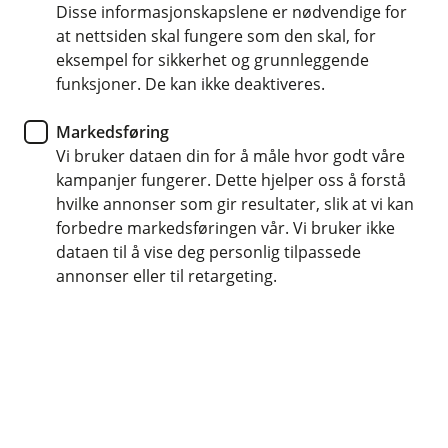
Disse informasjonskapslene er nødvendige for
Bankkort
at nettsiden skal fungere som den skal, for
eksempel for sikkerhet og grunnleggende
Reklamasjon på kort og konto
funksjoner. De kan ikke deaktiveres.
Har du oppdaget feil eller ukjente transaksjoner
Markedsføring
på konto, kredittkortet eller bankkortet ditt – eller
Vi bruker dataen din for å måle hvor godt våre
blitt belastet for en vare du ikke har mottatt?
kampanjer fungerer. Dette hjelper oss å forstå
hvilke annonser som gir resultater, slik at vi kan
forbedre markedsføringen vår. Vi bruker ikke
Det kan skje, og heldigvis finnes det en løsning.
dataen til å vise deg personlig tilpassede
Gjennom en reklamasjon kan du få pengene tilbake.
annonser eller til retargeting.
Når kan du sende inn reklamasjon?
Du kan sende inn reklamasjon hvis:
du har betalt med bankkort eller kredittkort,
eller
du finner en ukjent transaksjon på en av