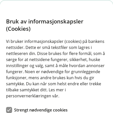
H
o
Bruk av informasjonskapsler
p
p
(Cookies)
i
Vi bruker informasjonskapsler (cookies) på bankens
nettsider. Dette er små tekstfiler som lagres i
n
nettleseren din. Disse brukes for flere formål, som å
n
sørge for at nettsidene fungerer, sikkerhet, huske
h
innstillinger og valg, samt å måle hvordan annonser
o
fungerer. Noen er nødvendige for grunnleggende
funksjoner, mens andre brukes kun hvis du gir
d
samtykke. Du kan når som helst endre eller trekke
e
tilbake samtykket ditt. Les mer i
t
personvernerklæringen vår.
Bankkort
Strengt nødvendige cookies