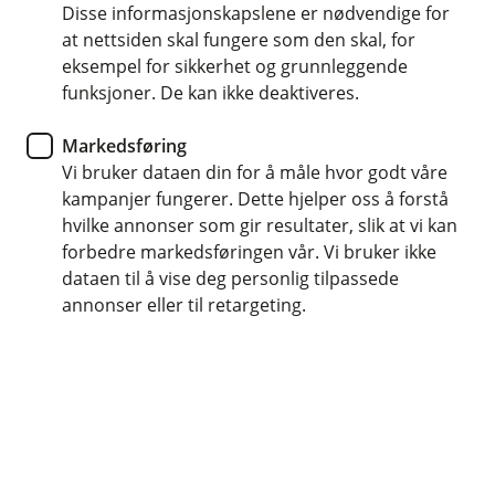
Disse informasjonskapslene er nødvendige for
Fordeler med bankkortet ditt
at nettsiden skal fungere som den skal, for
eksempel for sikkerhet og grunnleggende
Du har mange fordeler med bankkort hos oss -
funksjoner. De kan ikke deaktiveres.
her har vi samlet de viktigste
Markedsføring
Vi bruker dataen din for å måle hvor godt våre
Ved å ha bankkort hos oss i banken, får du også noen
kampanjer fungerer. Dette hjelper oss å forstå
fordeler. Her har vi samlet noen av dem.
hvilke annonser som gir resultater, slik at vi kan
forbedre markedsføringen vår. Vi bruker ikke
Full oversikt
dataen til å vise deg personlig tilpassede
Du har full oversikt over det som går inn og ut på
annonser eller til retargeting.
konto i mobil- eller i nettbank. Her kan du enkelt sperre
kortet eller se PIN-koden din hvis du har glemt den. Du
har også mulighet til å se bankkortet ditt digitalt -
praktisk når du trenger kortopplysningene dine til å
handle på nett eller i apper.
Trygg handel i inn- og utland