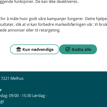
ggende funksjoner. De kan ikke deaktiveres.
 for å måle hvor godt våre kampanjer fungerer. Dette hjelper
ltater, slik at vi kan forbedre markedsføringen vår. Vi bruke
ede annonser eller til retargeting.
r du oss
Om MelhusBanken
Kun nødvendige
Godta alle
sse
Org.nr: 937901291
n 5, 7224 Melhus
Om oss
, 7221 Melhus
r
dag: 09:00 - 15:30 Lørdag -
ngt