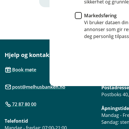
sikkerhet og grunnle
Markedsføring
Vi bruker dataen din
annonser som gir resu
deg personlig tilpass
Hjelp og kontakt
Her finne
Besøksadre
Book møte
Gimsbruvege
post@melhusbanken.no
Postadresse
Postboks 40
72 87 80 00
Åpningstide
Mandag - Fre
Telefontid
Søndag: ste
Mandag - fredag: 07:00-21:00