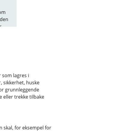
som
oden
s.
r som lagres i
, sikkerhet, huske
for grunnleggende
eller trekke tilbake
 skal, for eksempel for