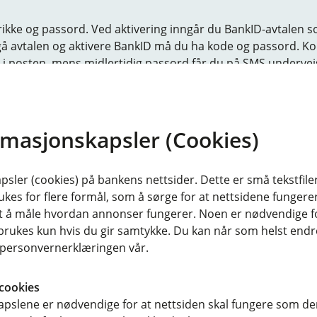
ikke og passord. Ved aktivering inngår du BankID-avtalen 
ngå avtalen og aktivere BankID må du ha kode og passord. K
t i posten, mens midlertidig passord får du på SMS undervei
tiverer du i appen og setter samtidig passord der.
rmasjonskapsler (Cookies)
sler (cookies) på bankens nettsider. Dette er små tekstfile
ukes for flere formål, som å sørge for at nettsidene fungerer
samt å måle hvordan annonser fungerer. Noen er nødvendige 
rukes kun hvis du gir samtykke. Du kan når som helst endre 
i personvernerklæringen vår.
Neste
cookies
pslene er nødvendige for at nettsiden skal fungere som den