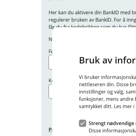
Her kan du aktivere din BankID med br
regulerer bruken av BankID. For å in
får du fra kodebrikken som du har fåt
NB: Hvis du kun skal ha BankID-app ak
Fødselsnummer
Bruk av info
Vi bruker informasjonskap
Kode fra kodebrikke
nettleseren din. Disse br
innstillinger og valg, 
funksjoner, mens andre b
samtykket ditt. Les mer 
Strengt nødvendige 
Press here to see the page in English
Disse informasjonska