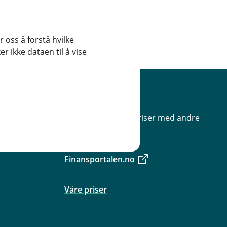
 oss å forstå hvilke
r ikke dataen til å vise
Priser
Sammenlign våre priser med andre
selskaper på
Finansportalen.no
Våre priser