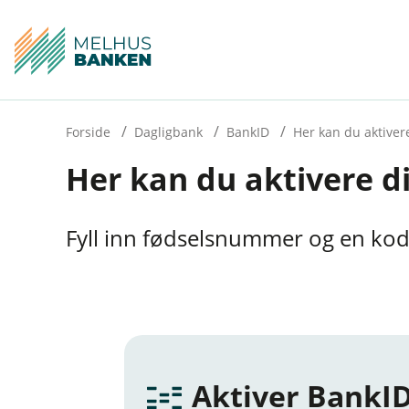
H
o
p
p
i
Forside
Dagligbank
BankID
Her kan du aktiver
Her kan du aktivere d
n
n
h
Fyll inn fødselsnummer og en kod
o
d
e
t
Aktiver BankI