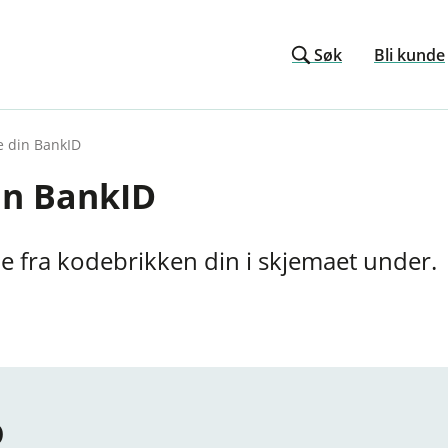
Søk
Bli kunde
e din BankID
in BankID
e fra kodebrikken din i skjemaet under.
D